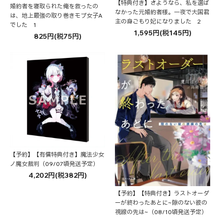
【特典付き】さようなら、私を選ば
婚約者を寝取られた俺を救ったの
なかった元婚約者様。一夜で大国君
は、地上最強の取り巻きモブ女子A
主の身ごもり妃になりました 2
でした 1
1,595円(税145円)
825円(税75円)
【予約】【有償特典付き】魔法少女
ノ魔女裁判（09/07頃発送予定）
4,202円(税382円)
【予約】【特典付き】ラストオーダ
ーが終わったあとに~隙のない彼の
視線の先は~（08/10頃発送予定）