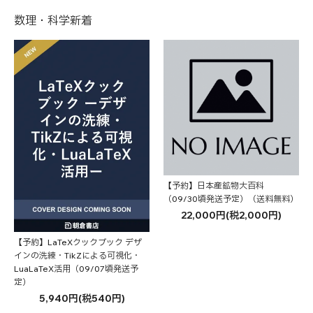
数理・科学新着
【予約】日本産鉱物大百科
（09/30頃発送予定）（送料無料）
22,000円(税2,000円)
【予約】LaTeXクックブック デザ
インの洗練・TikZによる可視化・
LuaLaTeX活用（09/07頃発送予
定）
5,940円(税540円)