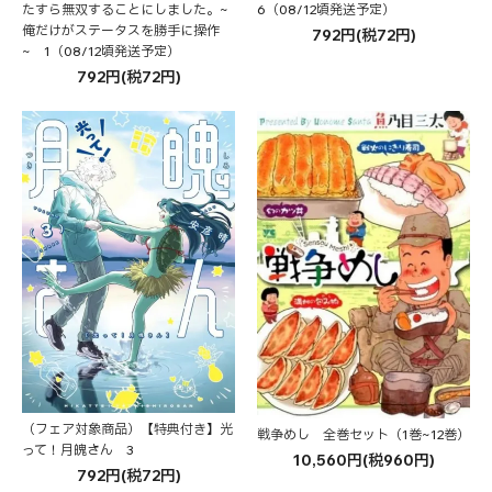
たすら無双することにしました。~
6（08/12頃発送予定）
俺だけがステータスを勝手に操作
792円(税72円)
~ 1（08/12頃発送予定）
792円(税72円)
（フェア対象商品）【特典付き】光
戦争めし 全巻セット（1巻~12巻）
って！月魄さん 3
10,560円(税960円)
792円(税72円)