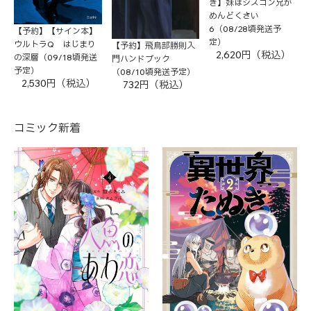
き】妹はシスコン兄が
めんどくさい
6（08/28頃発送予
【予約】【サイン本】
定）
ウルトラQ はじまり
【予約】飛鳥部勝則入
2,620円（税込）
の深層（09/18頃発送
門ハンドブック
予定）
（08/10頃発送予定）
2,530円（税込）
732円（税込）
コミック新着