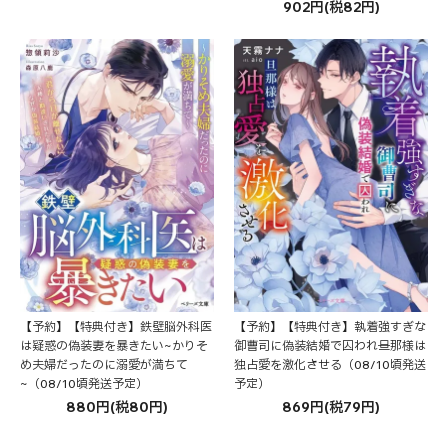
902円(税82円)
【予約】【特典付き】鉄壁脳外科医
【予約】【特典付き】執着強すぎな
は疑惑の偽装妻を暴きたい~かりそ
御曹司に偽装結婚で囚われ──旦那様は
め夫婦だったのに溺愛が満ちて
独占愛を激化させる（08/10頃発送
~（08/10頃発送予定）
予定）
880円(税80円)
869円(税79円)