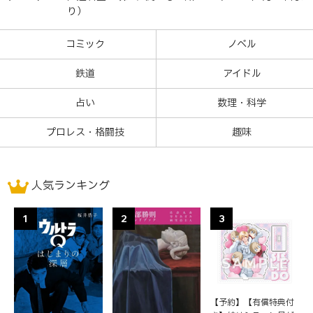
り）
コミック
ノベル
鉄道
アイドル
占い
数理・科学
プロレス・格闘技
趣味
人気ランキング
1
2
3
【予約】【有償特典付