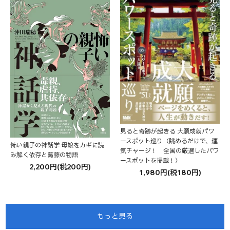
見ると奇跡が起きる 大願成就パワ
ースポット巡り〈眺めるだけで、運
怖い親子の神話学 母娘をカギに読
気チャージ！ 全国の厳選したパワ
み解く依存と葛藤の物語
ースポットを掲載！〉
2,200円(税200円)
1,980円(税180円)
もっと見る