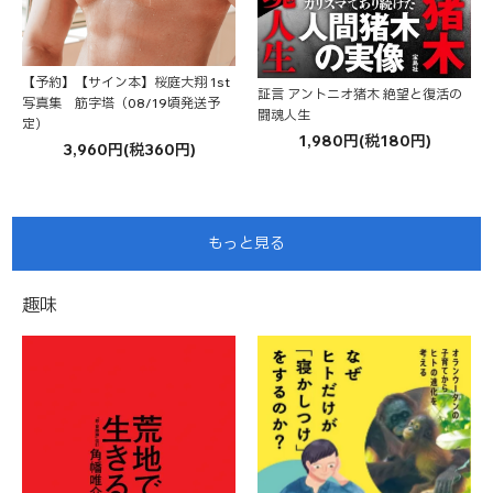
【予約】【サイン本】桜庭大翔 1st
証言 アントニオ猪木 絶望と復活の
写真集 筋字塔（08/19頃発送予
闘魂人生
定）
1,980円(税180円)
3,960円(税360円)
もっと見る
趣味