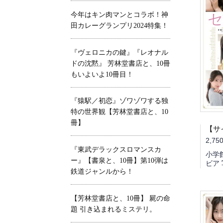
今年はキン肉マンとコラボ！神
田カレーグランプリ2024特集！
『ヴェロニカの鍵』『レオナル
ドの沈黙』 芳林堂書店と、10冊
もいよいよ10冊目！
『猿駅／初恋』ゾワゾワする独
特の世界観【芳林堂書店と、10
冊】
2,75
『東武デラックスロマンスカ
小学
ー』【書泉と、10冊】第10弾は
ビア
鉄道ジャンルから！
【芳林堂書店と、10冊】 屍の命
題 引き込まれるミステリ。