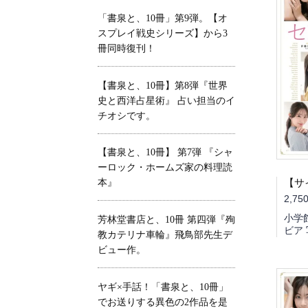
「書泉と、10冊」第9弾。【オ
スプレイ戦史シリーズ】から3
冊同時復刊！
【書泉と、10冊】第8弾『世界
史と西洋占星術』 占い担当のイ
チオシです。
【書泉と、10冊】 第7弾 『シャ
ーロック・ホームズ家の料理読
本』
2,75
小学
芳林堂書店と、10冊 第四弾『殉
ビア
教カテリナ車輪』飛鳥部先生デ
ビュー作。
ヤギ×手話！「書泉と、10冊」
でお送りする異色の2作品を是