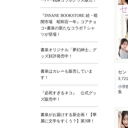
ーパー戦隊コラボグッズ販売！
『INSANE BOOKSTORE 続・暗
闇市場 昭和百一年』コアチョ
コ×書泉の新たなコラボＴシャ
ツが登場！
書泉オリジナル「夢幻紳士」グ
ッズ好評発売中！
書泉はカレーも販売していま
す！
3,72
小学
集
『必死すぎるネコ』 公式グッ
ズ販売中！
書泉がお届けする新企画！【華
麗に文学をすくう？】第3弾！