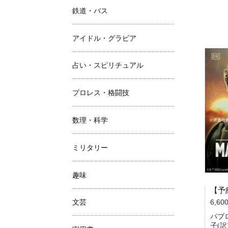
鉄道・バス
アイドル・グラビア
占い・スピリチュアル
プロレス・格闘技
数理・科学
ミリタリー
趣味
6,60
文芸
パブロ
子(訳