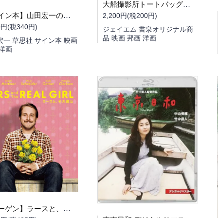
大船撮影所トートバッグ（サファリ）
2,200円(税200円)
【サイン本】山田宏一のとっておき二本立て映画館
0円(税340円)
ジェイエム 書泉オリジナル商
品 映画 邦画 洋画
宏一 草思社 サイン本 映画
 洋画
【バーゲン】ラースと、その彼女 [Blu-ray]