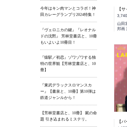
今年はキン肉マンとコラボ！神
田カレーグランプリ2024特集！
3,74
山田
邦画
『ヴェロニカの鍵』『レオナル
ドの沈黙』 芳林堂書店と、10冊
もいよいよ10冊目！
『猿駅／初恋』ゾワゾワする独
特の世界観【芳林堂書店と、10
冊】
『東武デラックスロマンスカ
ー』【書泉と、10冊】第10弾は
鉄道ジャンルから！
【芳林堂書店と、10冊】 屍の命
題 引き込まれるミステリ。