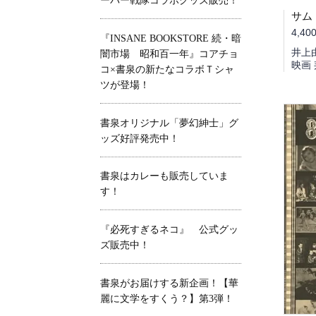
ーパー戦隊コラボグッズ販売！
4,40
『INSANE BOOKSTORE 続・暗
井上
闇市場 昭和百一年』コアチョ
映画 
コ×書泉の新たなコラボＴシャ
ツが登場！
書泉オリジナル「夢幻紳士」グ
ッズ好評発売中！
書泉はカレーも販売していま
す！
『必死すぎるネコ』 公式グッ
ズ販売中！
書泉がお届けする新企画！【華
麗に文学をすくう？】第3弾！