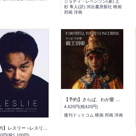
ジョディ・レベンソン(著) 上
杉 隼人(訳) 河出書房新社 映画
邦画 洋画
【予約】さらば、わが愛 覇王別姫（９月中旬頃発送予定）
4,620円(税420円)
復刊ドットコム 映画 邦画 洋画
【予約】レスリー ~レスリー・チャンのすべて~ 70th Anniversary Edition（９月中旬頃発送予定）（送料無料）
00円(税1,100円)