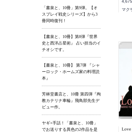
4,67
「書泉と、10冊」第9弾。【オ
マク
スプレイ戦史シリーズ】から3
冊同時復刊！
【書泉と、10冊】第8弾『世界
史と西洋占星術』 占い担当のイ
チオシです。
【書泉と、10冊】 第7弾 『シャ
ーロック・ホームズ家の料理読
本』
芳林堂書店と、10冊 第四弾『殉
教カテリナ車輪』飛鳥部先生デ
ビュー作。
ヤギ×手話！「書泉と、10冊」
でお送りする異色の2作品を是