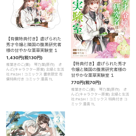
【有償特典付き】虐げられた
秀才令嬢と隣国の腹黒研究者
様の甘やかな薬草実験室 １
1,430円(税130円)
【特典付き】虐げられた秀才
椎葉きのこ(著) 琴乃葉(原作) さ
令嬢と隣国の腹黒研究者様の
んど(キャラクター原案) 主婦と生活
社 PASH！コミックス 書泉限定 有
甘やかな薬草実験室 １
償特典付き コミック 漫画 TL
770円(税70円)
椎葉きのこ(著) 琴乃葉(原作) さ
んど(キャラクター原案) 主婦と生活
社 PASH！コミックス 特典付き コ
ミック 漫画 TL