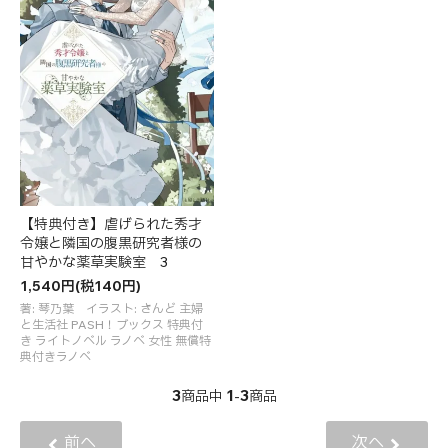
【特典付き】虐げられた秀才
令嬢と隣国の腹黒研究者様の
甘やかな薬草実験室 3
1,540円(税140円)
著: 琴乃葉 イラスト: さんど 主婦
と生活社 PASH！ブックス 特典付
き ライトノベル ラノベ 女性 無償特
典付きラノベ
3
1
3
商品中
-
商品
前へ
次へ