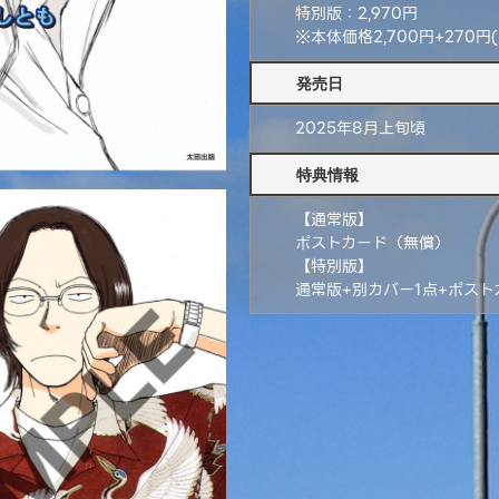
特別版：2,970円
※本体価格2,700円+270円
発売日
2025年8月上旬頃
特典情報
【通常版】
ポストカード（無償）
【特別版】
通常版+別カバー1点+ポスト