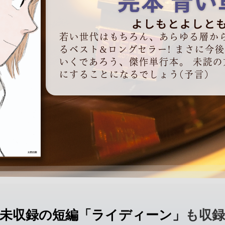
完本 青い
よしもとよしと
若い世代はもちろん、あらゆる層か
るベスト&ロングセラー! まさに今
いくであろう、傑作単行本。 未読
にすることになるでしょう(予言)
未収録の短編「ライディーン」
も収