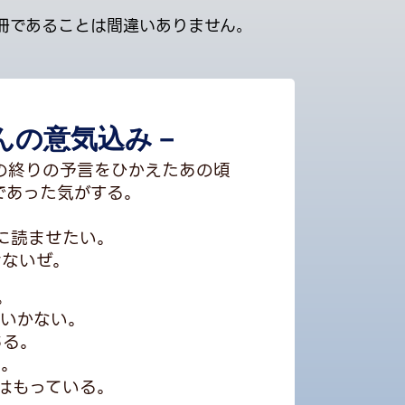
冊であることは間違いありません
。
さんの意気込み－
界の終りの予言をひかえたあの頃
であった気がする。
に読ませたい。
けないぜ。
。
はいかない。
ある。
だ。
はもっている。