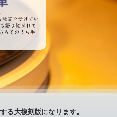
車
も
ら激賞を受けてい
後も語り継がれて
の方もそのうち手
録する大復刻版になります。