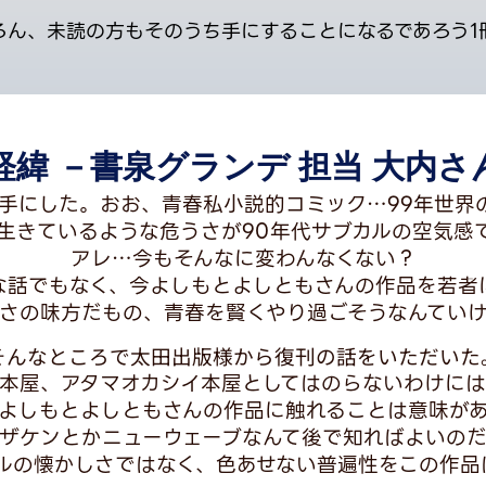
ろん、未読の方もそのうち手にすることになるであろう1
緯 －書泉グランデ 担当 大内
を手にした。おお、青春私小説的コミック…99年世
生きているような危うさが90年代サブカルの空気感
アレ…今もそんなに変わんなくない？
な話でもなく、今よしもとよしともさんの作品を若者
さの味方だもの、青春を賢くやり過ごそうなんてい
そんなところで太田出版様から復刊の話をいただいた
本屋、アタマオカシイ本屋としてはのらないわけに
よしもとよしともさんの作品に触れることは意味が
ザケンとかニューウェーブなんて後で知ればよいの
カルの懐かしさではなく、色あせない普遍性をこの作品