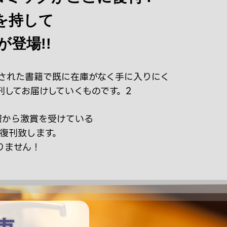
満を持して
登場!!
された書籍で既に在庫がなく手に入りにく
してお届けしていくものです。2
層から激賞を受けている
を復刊致します。
りません！