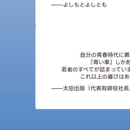
——よしもとよしとも
自分の青春時代に最
『青い車』しか
若者のすべてが詰まっていま
これ以上の喜びはあ
——太田出版（代表取締役社長