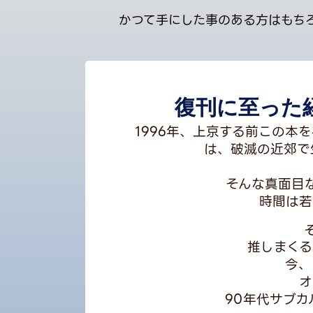
かつて手にした事のある方はもち
復刊に至った経
1996年、上京する前この本
は、破滅の近郊で
そんな真面目
時間は若
推しまくる
今、
オ
90年代サブ