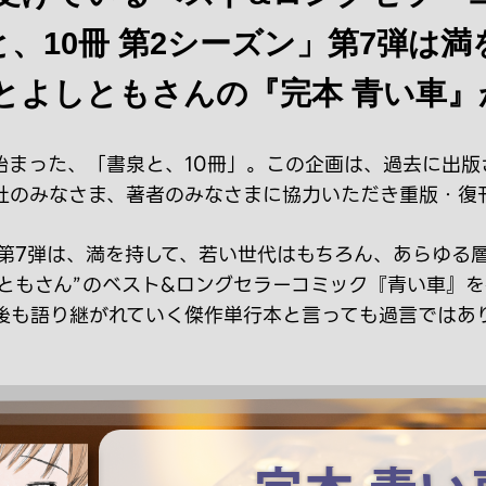
、10冊 第2シーズン」第7弾は
とよしともさんの『完本 青い車』が
始まった、「書泉と、10冊」。この企画は、過去に出版
社のみなさま、著者のみなさまに協力いただき重版・復刊
第7弾は、満を持して、若い世代はもちろん、あらゆる
ともさん”のベスト&ロングセラーコミック『青い車』
後も語り継がれていく傑作単行本と言っても過言ではあ