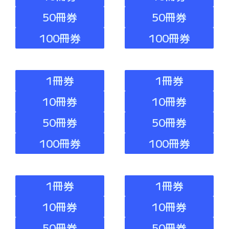
50冊券
50冊券
100冊券
100冊券
1冊券
1冊券
10冊券
10冊券
50冊券
50冊券
100冊券
100冊券
1冊券
1冊券
10冊券
10冊券
50冊券
50冊券