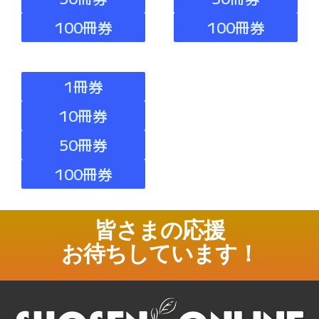
100冊券
100冊券
1冊券
10冊券
50冊券
100冊券
皆さまの応援
お待ちしています！