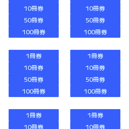
10冊券
10冊券
50冊券
50冊券
100冊券
100冊券
1冊券
1冊券
10冊券
10冊券
50冊券
50冊券
100冊券
100冊券
1冊券
1冊券
10冊券
10冊券