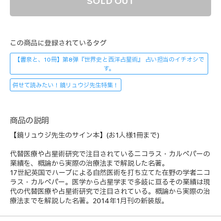
SOLD OUT
この商品に登録されているタグ
【書泉と、10冊】第8弾『世界史と西洋占星術』 占い担当のイチオシで
す。
併せて読みたい！鏡リュウジ先生特集！
商品の説明
【鏡リュウジ先生のサイン本】(お1人様1冊まで)
代替医療や占星術研究で注目されているニコラス・カルペパーの
業績を、概論から実際の治療法まで解説した名著。
17世紀英国でハーブによる自然医術を打ち立てた在野の学者ニコ
ラス・カルペパー。医学から占星学まで多岐に亘るその業績は現
代の代替医療や占星術研究で注目されている。概論から実際の治
療法までを解説した名著。2014年1月刊の新装版。