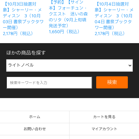
【予約】【サイン
【10月3日抽選対
【10月4日抽選対
本】フォーチュン・
象】シャーリー・メ
象】シャーリー・メ
クエスト 迷いの森
ディスン 3（10月
ディスン 3（10月
のリタ（9月上旬頃
03日 書泉ブックタワ
04日 書泉ブックタ
発送予定）
ー開催）
ワー開催）
1,650円（税込）
2,178円（税込）
2,178円（税込）
ほかの商品を探す
検索
ホーム
カートを見る
お問い合わせ
マイアカウント