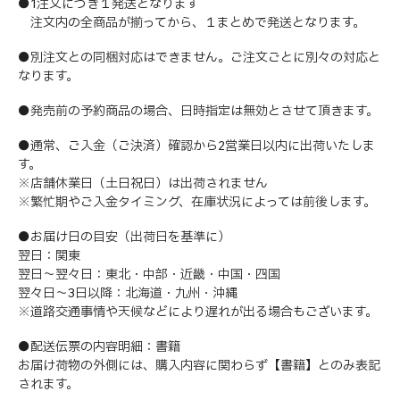
●1注文につき１発送となります
注文内の全商品が揃ってから、１まとめで発送となります。
●別注文との同梱対応はできません。ご注文ごとに別々の対応と
なります。
●発売前の予約商品の場合、日時指定は無効とさせて頂きます。
●通常、ご入金（ご決済）確認から2営業日以内に出荷いたしま
す。
※店舗休業日（土日祝日）は出荷されません
※繁忙期やご入金タイミング、在庫状況によっては前後します。
●お届け日の目安（出荷日を基準に）
翌日：関東
翌日～翌々日：東北・中部・近畿・中国・四国
翌々日～3日以降：北海道・九州・沖縄
※道路交通事情や天候などにより遅れが出る場合もございます。
●配送伝票の内容明細：書籍
お届け荷物の外側には、購入内容に関わらず【書籍】とのみ表記
されます。