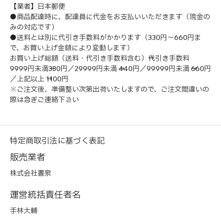
【業者】日本郵便
●商品配達時に、配達員に代金をお支払いいただきます（現金の
みの対応です）
●送料とは別に代引き手数料がかかります（330円～660円ま
で、お買い上げ金額により変動します）
お買い上げ総額（送料・代引き手数料含む）→代引き手数料
9999円未満→330円／29999円未満 →440円／99999円未満 →660円
／上記以上 →1100円
※ご注文後、準備整い次第出荷いたしますので、ご注文間違いの
際は急ぎご連絡下さい
特定商取引法に基づく表記
販売業者
株式会社書泉
運営統括責任者名
手林大輔