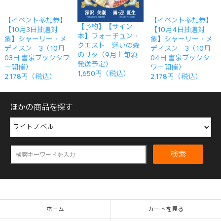
【イベント参加券】
【イベント参加券】
【予約】【サイン
【10月3日抽選対
【10月4日抽選対
本】フォーチュン・
象】シャーリー・メ
象】シャーリー・メ
クエスト 迷いの森
ディスン 3（10月
ディスン 3（10月
のリタ（9月上旬頃
03日 書泉ブックタワ
04日 書泉ブックタ
発送予定）
ー開催）
ワー開催）
1,650円（税込）
2,178円（税込）
2,178円（税込）
ほかの商品を探す
検索
ホーム
カートを見る