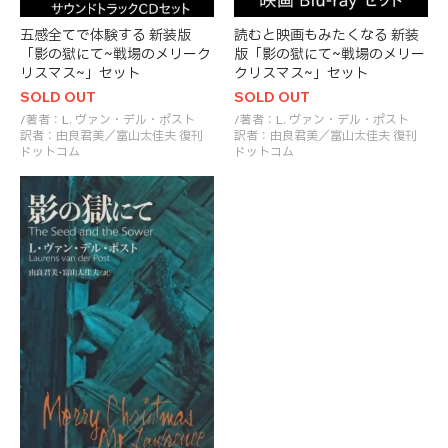
五感全てで体験する 新装版
読むと映画もみたくなる 新装
「影の獄にて~戦場のメリーク
版「影の獄にて~戦場のメリー
リスマス~」セット
クリスマス~」セット
SOLD OUT
SOLD OUT
/著者：L. ヴァン・デル・ポスト
/著者：L. ヴァン・デル・ポスト
訳者：由良君美／富山太佳夫 復刊
訳者：由良君美／富山太佳夫 復刊
ドットコム
ドットコム