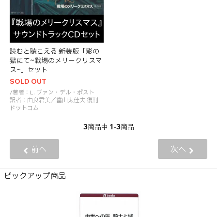
読むと聴こえる 新装版「影の
獄にて~戦場のメリークリスマ
ス~」セット
SOLD OUT
/著者：L. ヴァン・デル・ポスト
訳者：由良君美／富山太佳夫 復刊
ドットコム
3
1
3
商品中
-
商品
前へ
次へ
ピックアップ商品