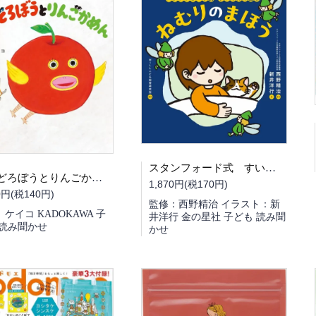
スタンフォード式 すいみんの絵本 ねむりのまほう
パンどろぼうとりんごかめん
1,870円(税170円)
0円(税140円)
監修：西野精治 イラスト：新
ケイコ KADOKAWA 子
井洋行 金の星社 子ども 読み聞
 読み聞かせ
かせ