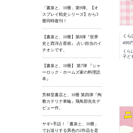
「書泉と、10冊」第9弾。【オ
スプレイ戦史シリーズ】から3
冊同時復刊！
【書泉と、10冊】第8弾『世界
495
史と西洋占星術』 占い担当のイ
チオシです。
くら
子ど
【書泉と、10冊】 第7弾 『シャ
ーロック・ホームズ家の料理読
本』
芳林堂書店と、10冊 第四弾『殉
教カテリナ車輪』飛鳥部先生デ
ビュー作。
ヤギ×手話！「書泉と、10冊」
でお送りする異色の2作品を是