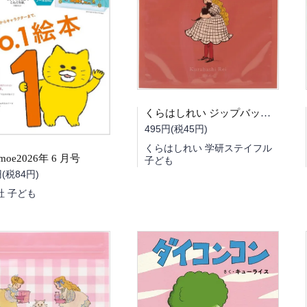
くらはしれい ジップバッグ だいすき
495円(税45円)
くらはしれい 学研ステイフル
omoe2026年 6 月号
子ども
円(税84円)
社 子ども