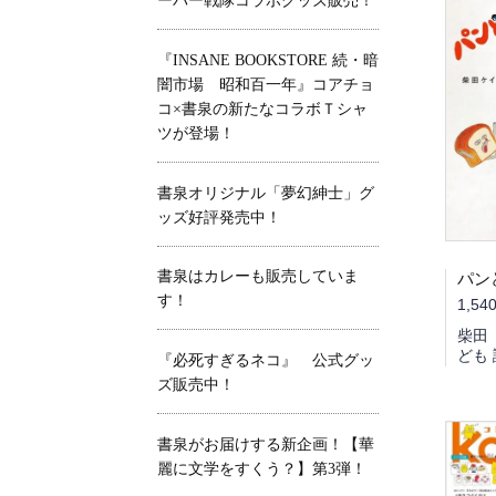
ーパー戦隊コラボグッズ販売！
『INSANE BOOKSTORE 続・暗
闇市場 昭和百一年』コアチョ
コ×書泉の新たなコラボＴシャ
ツが登場！
書泉オリジナル「夢幻紳士」グ
ッズ好評発売中！
書泉はカレーも販売していま
す！
1,54
柴田 
ども
『必死すぎるネコ』 公式グッ
ズ販売中！
書泉がお届けする新企画！【華
麗に文学をすくう？】第3弾！