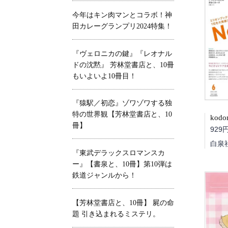
今年はキン肉マンとコラボ！神
田カレーグランプリ2024特集！
『ヴェロニカの鍵』『レオナル
ドの沈黙』 芳林堂書店と、10冊
もいよいよ10冊目！
『猿駅／初恋』ゾワゾワする独
特の世界観【芳林堂書店と、10
kod
冊】
929
白泉
『東武デラックスロマンスカ
ー』【書泉と、10冊】第10弾は
鉄道ジャンルから！
【芳林堂書店と、10冊】 屍の命
題 引き込まれるミステリ。