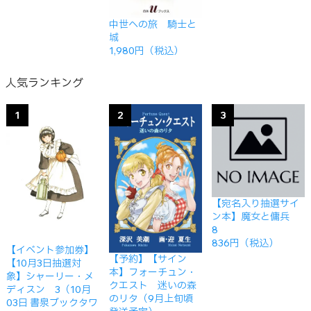
中世への旅 騎士と
城
1,980円（税込）
人気ランキング
1
2
3
【宛名入り抽選サイ
ン本】魔女と傭兵
8
836円（税込）
【イベント参加券】
【予約】【サイン
【10月3日抽選対
本】フォーチュン・
象】シャーリー・メ
クエスト 迷いの森
ディスン 3（10月
のリタ（9月上旬頃
03日 書泉ブックタワ