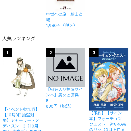
中世への旅 騎士と
城
1,980円（税込）
人気ランキング
1
2
3
【宛名入り抽選サイ
ン本】魔女と傭兵
8
836円（税込）
【イベント参加券】
【予約】【サイン
【10月3日抽選対
本】フォーチュン・
象】シャーリー・メ
クエスト 迷いの森
ディスン 3（10月
のリタ（9月上旬頃