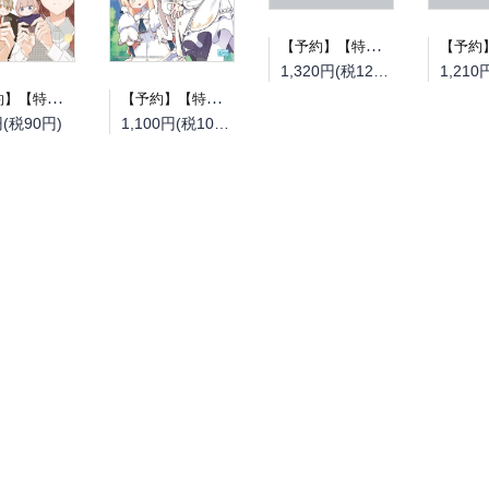
【予約】【特典付き】とある町でおきた百の怪異について 下（08/19頃発送予定）
1,320円(税120円)
【予約】【特典付き】ブルーアーカイブ公式4コマ ぶるーあーかいぶっ！ 2（08/25頃発送予定）
【予約】【特典付き】空気が「読める」新入社員と無愛想な先輩 8（08/25頃発送予定）
1,100円(税100円)
円(税90円)