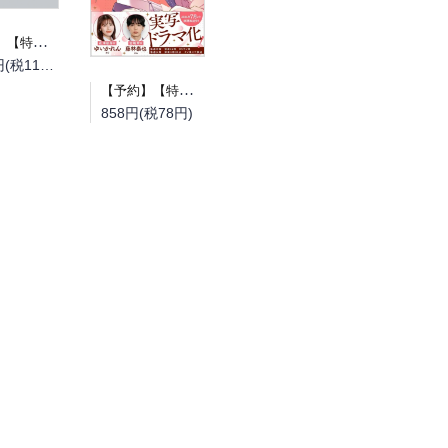
【予約】【特典付き】とある町でおきた百の怪異について 上（08/19頃発送予定）
1,210円(税110円)
【予約】【特典付き】ドライな同期の溺愛癖 4（08/18頃発送予定）
858円(税78円)