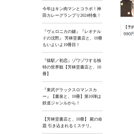
今年はキン肉マンとコラボ！神
田カレーグランプリ2024特集！
『ヴェロニカの鍵』『レオナル
990
ドの沈黙』 芳林堂書店と、10冊
もいよいよ10冊目！
『猿駅／初恋』ゾワゾワする独
特の世界観【芳林堂書店と、10
冊】
『東武デラックスロマンスカ
ー』【書泉と、10冊】第10弾は
鉄道ジャンルから！
【芳林堂書店と、10冊】 屍の命
題 引き込まれるミステリ。