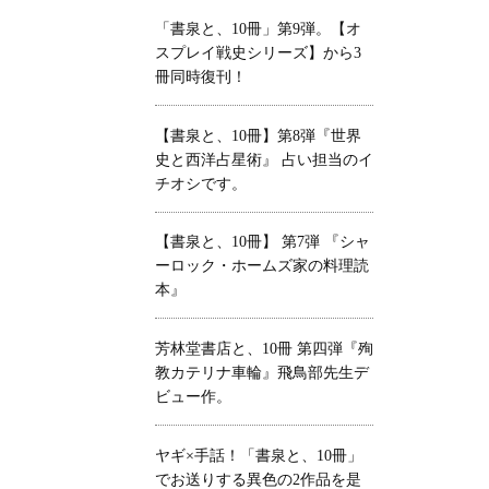
「書泉と、10冊」第9弾。【オ
スプレイ戦史シリーズ】から3
冊同時復刊！
【書泉と、10冊】第8弾『世界
史と西洋占星術』 占い担当のイ
チオシです。
【書泉と、10冊】 第7弾 『シャ
ーロック・ホームズ家の料理読
本』
芳林堂書店と、10冊 第四弾『殉
教カテリナ車輪』飛鳥部先生デ
ビュー作。
ヤギ×手話！「書泉と、10冊」
でお送りする異色の2作品を是