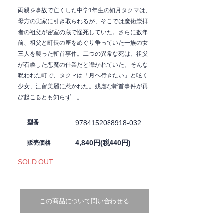
両親を事故で亡くした中学1年生の如月タクマは、
母方の実家に引き取られるが、そこでは魔術崇拝
者の祖父が密室の蔵で怪死していた。さらに数年
前、祖父と町長の座をめぐり争っていた一族の女
三人を襲った斬首事件。二つの異常な死は、祖父
が召喚した悪魔の仕業だと囁かれていた。そんな
呪われた町で、タクマは「月へ行きたい」と呟く
少女、江留美麗に惹かれた。残虐な斬首事件が再
び起こるとも知らず…。
9784152088918-032
型番
4,840円(税440円)
販売価格
SOLD OUT
この商品について問い合わせる