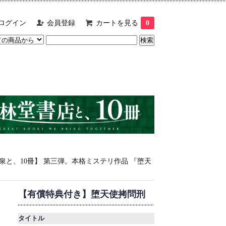
ログイン
会員登録
カートを見る
0
泉と、10冊】 第三弾。本格ミステリ作品 『堕天
【有償特典付き】堕天使拷問刑
タイトル