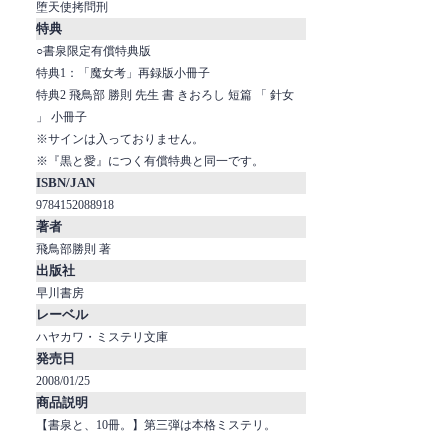
堕天使拷問刑
特典
○書泉限定有償特典版
特典1：「魔女考」再録版小冊子
特典2 飛鳥部 勝則 先生 書 きおろし 短篇 「 針女
」 小冊子
※サインは入っておりません。
※『黒と愛』につく有償特典と同一です。
ISBN/JAN
9784152088918
著者
飛鳥部勝則 著
出版社
早川書房
レーベル
ハヤカワ・ミステリ文庫
発売日
2008/01/25
商品説明
【書泉と、10冊。】第三弾は本格ミステリ。