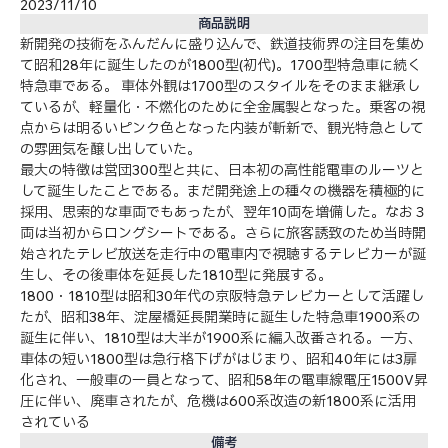
2023/11/10
商品説明
新開発の技術をふんだんに盛り込んで、鉄道技術界の注目を集め
て昭和28年に誕生したのが1800型(初代)。1700型特急車に続く
特急車である。 車体外観は1700型のスタイルをそのまま継承し
ているが、軽量化・不燃化のために全金属製となった。乗客の視
点からは明るいピンク色となった内装が斬新で、観光特急として
の雰囲気を醸し出していた。
最大の特徴は営団300型と共に、日本初の高性能電車のルーツと
して誕生したことである。まだ開発途上の種々の機器を積極的に
採用、思索的な車両でもあったが、翌年10両を増備した。なお３
両は当初からロングシートである。さらに旅客誘致のため当時開
始されたテレビ放送を走行中の電車内で視聴するテレビカーが誕
生し、その後車体を延長した1810型に発展する。
1800・1810型は昭和30年代の京阪特急テレビカーとして活躍し
たが、昭和38年、淀屋橋延長開業時に誕生した特急車1900系の
誕生に伴い、1810型は大半が1900系に編入改番される。一方、
車体の短い1800型は急行格下げがはじまり、昭和40年には3扉
化され、一般車の一員となって、昭和58年の電車線電圧1500V昇
圧に伴い、廃車されたが、危機は600系改造の新1800系に活用
されている
備考