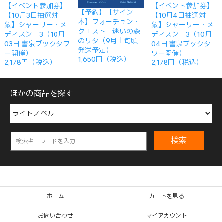
【イベント参加券】
【イベント参加券】
【予約】【サイン
【10月3日抽選対
【10月4日抽選対
本】フォーチュン・
象】シャーリー・メ
象】シャーリー・メ
クエスト 迷いの森
ディスン 3（10月
ディスン 3（10月
のリタ（9月上旬頃
03日 書泉ブックタワ
04日 書泉ブックタ
発送予定）
ー開催）
ワー開催）
1,650円（税込）
2,178円（税込）
2,178円（税込）
ほかの商品を探す
検索
ホーム
カートを見る
お問い合わせ
マイアカウント