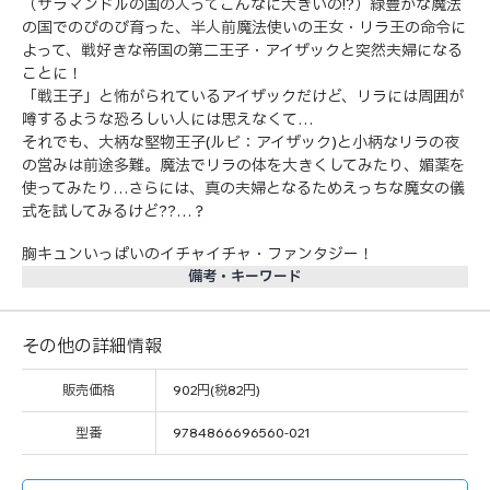
（サラマンドルの国の人ってこんなに大きいの!?）緑豊かな魔法
の国でのびのび育った、半人前魔法使いの王女・リラ王の命令に
よって、戦好きな帝国の第二王子・アイザックと突然夫婦になる
ことに！
「戦王子」と怖がられているアイザックだけど、リラには周囲が
噂するような恐ろしい人には思えなくて…
それでも、大柄な堅物王子(ルビ：アイザック)と小柄なリラの夜
の営みは前途多難。魔法でリラの体を大きくしてみたり、媚薬を
使ってみたり…さらには、真の夫婦となるためえっちな魔女の儀
式を試してみるけど??…？
胸キュンいっぱいのイチャイチャ・ファンタジー！
備考・キーワード
その他の詳細情報
販売価格
902円(税82円)
型番
9784866696560-021