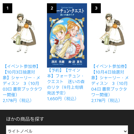
1
2
3
【イベント参加券】
【イベント参加券】
【予約】【サイン
【10月3日抽選対
【10月4日抽選対
本】フォーチュン・
象】シャーリー・メ
象】シャーリー・メ
クエスト 迷いの森
ディスン 3（10月
ディスン 3（10月
のリタ（9月上旬頃
03日 書泉ブックタワ
04日 書泉ブックタ
発送予定）
ー開催）
ワー開催）
1,650円（税込）
2,178円（税込）
2,178円（税込）
ほかの商品を探す