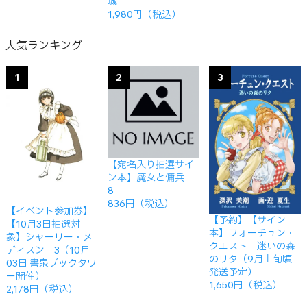
城
1,980円（税込）
人気ランキング
1
2
3
【宛名入り抽選サイ
ン本】魔女と傭兵
8
836円（税込）
【イベント参加券】
【予約】【サイン
【10月3日抽選対
本】フォーチュン・
象】シャーリー・メ
クエスト 迷いの森
ディスン 3（10月
のリタ（9月上旬頃
03日 書泉ブックタワ
発送予定）
ー開催）
1,650円（税込）
2,178円（税込）