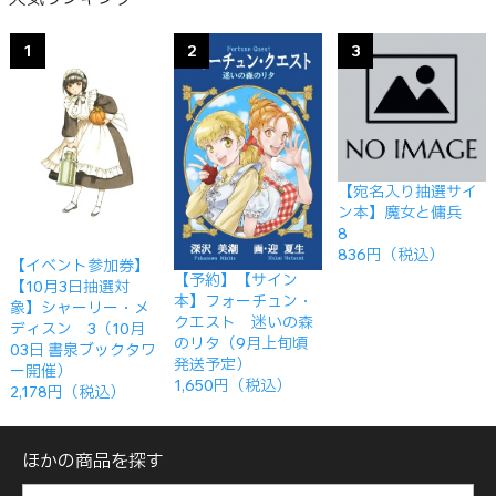
1
2
3
【宛名入り抽選サイ
ン本】魔女と傭兵
8
836円（税込）
【イベント参加券】
【予約】【サイン
【10月3日抽選対
本】フォーチュン・
象】シャーリー・メ
クエスト 迷いの森
ディスン 3（10月
のリタ（9月上旬頃
03日 書泉ブックタワ
発送予定）
ー開催）
1,650円（税込）
2,178円（税込）
ほかの商品を探す