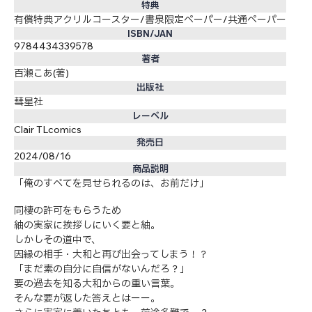
特典
有償特典アクリルコースター/書泉限定ペーパー/共通ペーパー
ISBN/JAN
9784434339578
著者
百瀬こあ(著)
出版社
彗星社
レーベル
Clair TLcomics
発売日
2024/08/16
商品説明
「俺のすべてを見せられるのは、お前だけ」
同棲の許可をもらうため
紬の実家に挨拶しにいく要と紬。
しかしその道中で、
因縁の相手・大和と再び出会ってしまう！？
「まだ素の自分に自信がないんだろ？」
要の過去を知る大和からの重い言葉。
そんな要が返した答えとはーー。