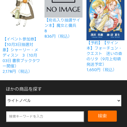
【宛名入り抽選サイ
ン本】魔女と傭兵
8
836円（税込）
【イベント参加券】
【予約】【サイン
【10月3日抽選対
本】フォーチュン・
象】シャーリー・メ
クエスト 迷いの森
ディスン 3（10月
のリタ（9月上旬頃
03日 書泉ブックタワ
発送予定）
ー開催）
1,650円（税込）
2,178円（税込）
ほかの商品を探す
検索