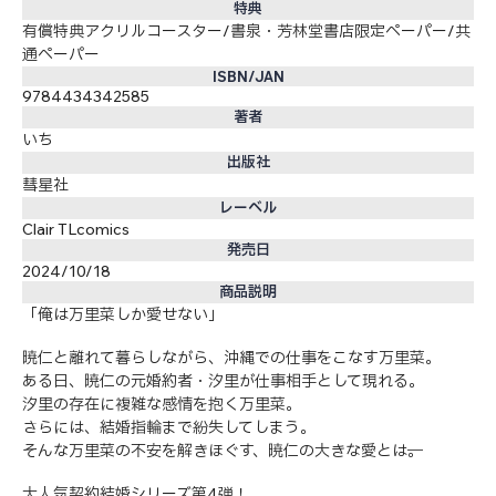
特典
有償特典アクリルコースター/書泉・芳林堂書店限定ペーパー/共
通ペーパー
ISBN/JAN
9784434342585
著者
いち
出版社
彗星社
レーベル
Clair TLcomics
発売日
2024/10/18
商品説明
「俺は万里菜しか愛せない」
暁仁と離れて暮らしながら、沖縄での仕事をこなす万里菜。
ある日、暁仁の元婚約者・汐里が仕事相手として現れる。
汐里の存在に複雑な感情を抱く万里菜。
さらには、結婚指輪まで紛失してしまう。
そんな万里菜の不安を解きほぐす、暁仁の大きな愛とは──。
大人気契約結婚シリーズ第4弾！