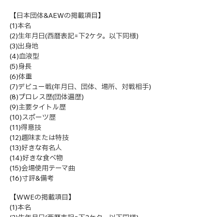
【日本団体&AEWの掲載項目】
(1)本名
(2)生年月日(西暦表記=下2ケタ。以下同様)
(3)出身地
(4)血液型
(5)身長
(6)体重
(7)デビュー戦(年月日、団体、場所、対戦相手)
(8)プロレス歴(団体遍歴)
(9)主要タイトル歴
(10)スポーツ歴
(11)得意技
(12)趣味または特技
(13)好きな有名人
(14)好きな食べ物
(15)会場使用テーマ曲
(16)寸評&備考
【WWEの掲載項目】
(1)本名