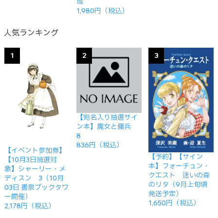
城
1,980円（税込）
人気ランキング
1
2
3
【宛名入り抽選サイ
ン本】魔女と傭兵
8
836円（税込）
【イベント参加券】
【予約】【サイン
【10月3日抽選対
本】フォーチュン・
象】シャーリー・メ
クエスト 迷いの森
ディスン 3（10月
のリタ（9月上旬頃
03日 書泉ブックタワ
発送予定）
ー開催）
1,650円（税込）
2,178円（税込）