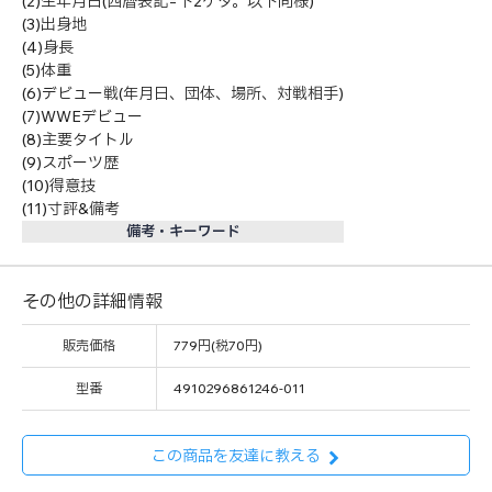
(2)生年月日(西暦表記=下2ケタ。以下同様)
(3)出身地
(4)身長
(5)体重
(6)デビュー戦(年月日、団体、場所、対戦相手)
(7)WWEデビュー
(8)主要タイトル
(9)スポーツ歴
(10)得意技
(11)寸評&備考
備考・キーワード
その他の詳細情報
販売価格
779円(税70円)
型番
4910296861246-011
この商品を友達に教える