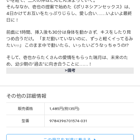
いを経て、二人の仲はどんどん深まっていく。
そんななか、壱也の提案で始めた《ポリネシアンセックス》は、
4日かけてお互いをたっぷりじらし、愛し合い……いよいよ最終
日に！
前戯に1時間、挿入後も30分は身体を動かさず、キスをしたり見
つめ合うだけ。 「まだ動いていないのに、ずっと軽くイってるみ
たい──…」 このまま中で動いたら、いったいどうなっちゃうの!?
そして、壱也からたくさんの愛情をもらった瑞月は、未来のた
め、幼少期の“過去”に向き合うことに……！
>備考
その他の詳細情報
販売価格
1,485円(税135円)
型番
9784396701574-031