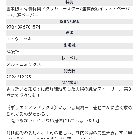
特典
書泉限定有償特典アクリルコースター/連載表紙イラストペーパ
ー/共通ペーパー
ISBN/JAN
9784396701574
著者
エトウユツキ
出版社
祥伝社
レーベル
メルトコミックス
発売日
2024/12/25
商品説明
両片想いと知らずに政略結婚をした夫婦の純愛ストーリー、 第3
巻にて堂々完結！
《ポリネシアンセックス》いよいよ最終日！壱也さんに強く求め
られてるのがわかる…
「俺じゃないとイけない身体にしてしまいたい」
商社勤務の瑞月と、上司の壱也は、社内公認の完璧夫妻。すれ違