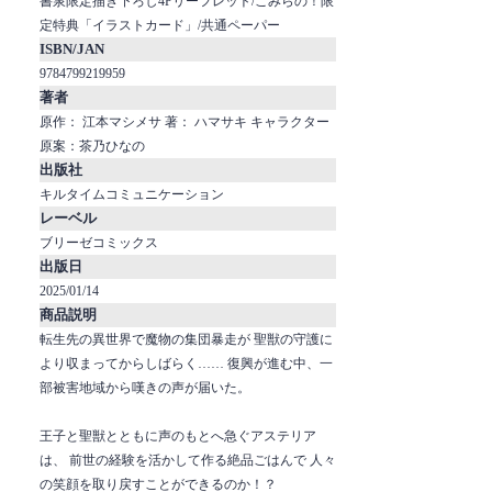
書泉限定描き下ろし4Pリーフレット/こみらの！限
定特典「イラストカード」/共通ペーパー
ISBN/JAN
9784799219959
著者
原作： 江本マシメサ 著： ハマサキ キャラクター
原案：茶乃ひなの
出版社
キルタイムコミュニケーション
レーベル
ブリーゼコミックス
出版日
2025/01/14
商品説明
転生先の異世界で魔物の集団暴走が 聖獣の守護に
より収まってからしばらく…… 復興が進む中、一
部被害地域から嘆きの声が届いた。
王子と聖獣とともに声のもとへ急ぐアステリア
は、 前世の経験を活かして作る絶品ごはんで 人々
の笑顔を取り戻すことができるのか！？