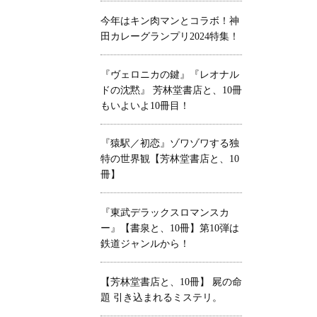
今年はキン肉マンとコラボ！神
田カレーグランプリ2024特集！
『ヴェロニカの鍵』『レオナル
ドの沈黙』 芳林堂書店と、10冊
もいよいよ10冊目！
『猿駅／初恋』ゾワゾワする独
特の世界観【芳林堂書店と、10
冊】
『東武デラックスロマンスカ
ー』【書泉と、10冊】第10弾は
鉄道ジャンルから！
【芳林堂書店と、10冊】 屍の命
題 引き込まれるミステリ。