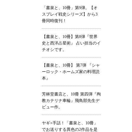
「書泉と、10冊」第9弾。【オ
スプレイ戦史シリーズ】から3
冊同時復刊！
【書泉と、10冊】第8弾『世界
史と西洋占星術』 占い担当のイ
チオシです。
【書泉と、10冊】 第7弾 『シャ
ーロック・ホームズ家の料理読
本』
芳林堂書店と、10冊 第四弾『殉
教カテリナ車輪』飛鳥部先生デ
ビュー作。
ヤギ×手話！「書泉と、10冊」
でお送りする異色の2作品を是