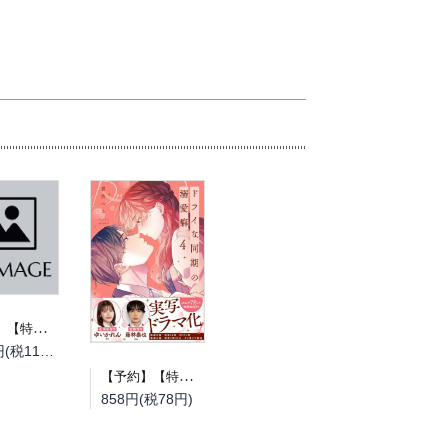
【予約】【特典付き】とある町でおきた百の怪異について 上（08/19頃発送予定）
1,210円(税110円)
【予約】【特典付き】ドライな同期の溺愛癖 4（08/18頃発送予定）
858円(税78円)