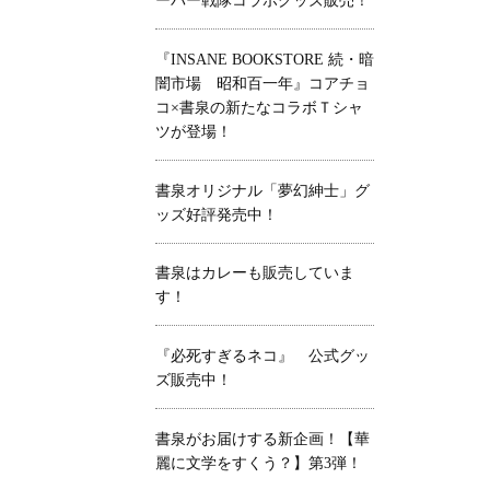
ーパー戦隊コラボグッズ販売！
『INSANE BOOKSTORE 続・暗
闇市場 昭和百一年』コアチョ
コ×書泉の新たなコラボＴシャ
ツが登場！
書泉オリジナル「夢幻紳士」グ
ッズ好評発売中！
書泉はカレーも販売していま
す！
『必死すぎるネコ』 公式グッ
ズ販売中！
書泉がお届けする新企画！【華
麗に文学をすくう？】第3弾！