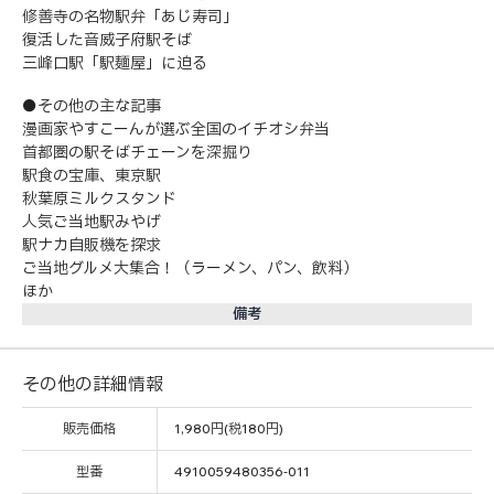
修善寺の名物駅弁「あじ寿司」
復活した音威子府駅そば
三峰口駅「駅麺屋」に迫る
●その他の主な記事
漫画家やすこーんが選ぶ全国のイチオシ弁当
首都圏の駅そばチェーンを深掘り
駅食の宝庫、東京駅
秋葉原ミルクスタンド
人気ご当地駅みやげ
駅ナカ自販機を探求
ご当地グルメ大集合！（ラーメン、パン、飲料）
ほか
備考
その他の詳細情報
販売価格
1,980円(税180円)
型番
4910059480356-011