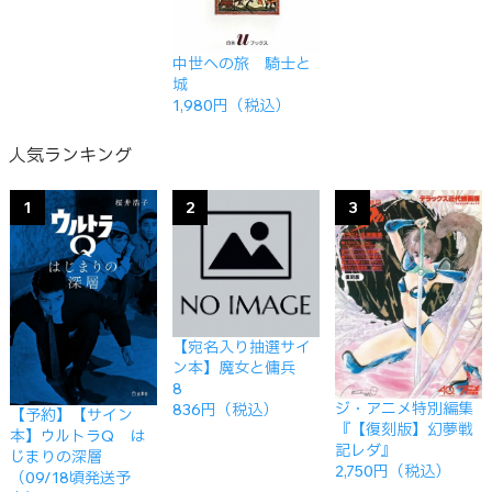
中世への旅 騎士と
城
1,980円（税込）
人気ランキング
1
2
3
【宛名入り抽選サイ
ン本】魔女と傭兵
8
ジ・アニメ特別編集
836円（税込）
【予約】【サイン
『【復刻版】幻夢戦
本】ウルトラQ は
記レダ』
じまりの深層
2,750円（税込）
（09/18頃発送予