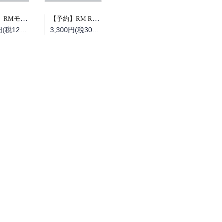
【予約】RMモデルズ 2026年10月号（08/19頃発送予定）
【予約】RM Re-Library 47 大榮車輌ものがたり（08/19頃発送予定）
1,320円(税120円)
3,300円(税300円)