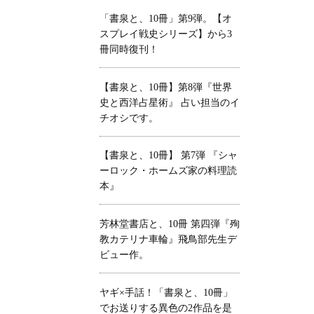
「書泉と、10冊」第9弾。【オ
スプレイ戦史シリーズ】から3
冊同時復刊！
【書泉と、10冊】第8弾『世界
史と西洋占星術』 占い担当のイ
チオシです。
【書泉と、10冊】 第7弾 『シャ
ーロック・ホームズ家の料理読
本』
芳林堂書店と、10冊 第四弾『殉
教カテリナ車輪』飛鳥部先生デ
ビュー作。
ヤギ×手話！「書泉と、10冊」
でお送りする異色の2作品を是