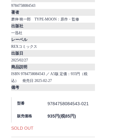
9784758084543
著者
磨伸 映一郎 TYPE-MOON：原作・監修
出版社
一迅社
レーベル
REXコミックス
出版日
2025/02/27
商品説明
ISBN 9784758084543 ／ A5版 定価：935円（税
込） 発売日 2025-02-27
備考
9784758084543-021
型番
935円(税85円)
販売価格
SOLD OUT