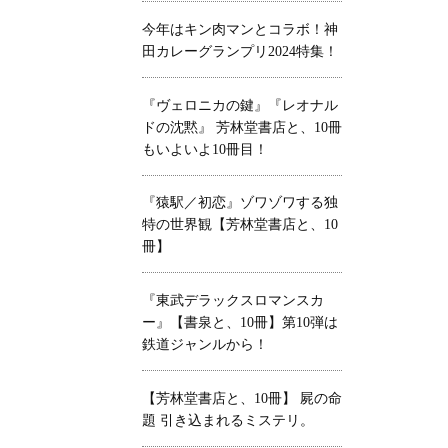
今年はキン肉マンとコラボ！神
田カレーグランプリ2024特集！
『ヴェロニカの鍵』『レオナル
ドの沈黙』 芳林堂書店と、10冊
もいよいよ10冊目！
『猿駅／初恋』ゾワゾワする独
特の世界観【芳林堂書店と、10
冊】
『東武デラックスロマンスカ
ー』【書泉と、10冊】第10弾は
鉄道ジャンルから！
【芳林堂書店と、10冊】 屍の命
題 引き込まれるミステリ。