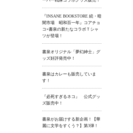
ーパー戦隊コラボグッズ販売！
『INSANE BOOKSTORE 続・暗
闇市場 昭和百一年』コアチョ
コ×書泉の新たなコラボＴシャ
ツが登場！
書泉オリジナル「夢幻紳士」グ
ッズ好評発売中！
書泉はカレーも販売していま
す！
『必死すぎるネコ』 公式グッ
ズ販売中！
書泉がお届けする新企画！【華
麗に文学をすくう？】第3弾！