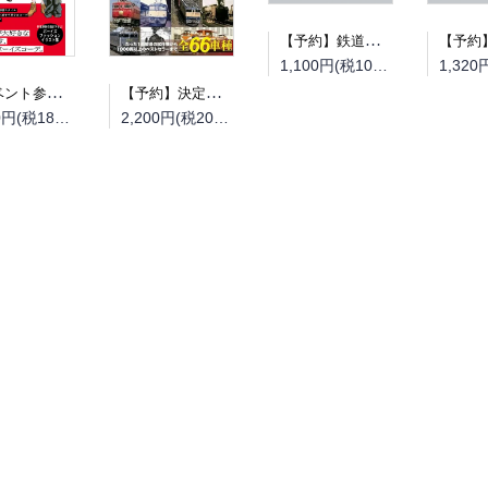
【予約】鉄道模型趣味2026年9月号（08/20頃発送予定）
1,100円(税100円)
【イベント参加券】【抽選】『everywear』（翔泳社）刊行記念TSUMOI先生 サイン会（09月12日 書泉ブックタワー開催）
【予約】決定版 国鉄機関車図鑑（08/18頃発送予定）
1,980円(税180円)
2,200円(税200円)