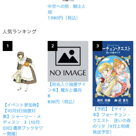
中世への旅 騎士と
城
1,980円（税込）
人気ランキング
1
2
3
【宛名入り抽選サイ
ン本】魔女と傭兵
8
836円（税込）
【イベント参加券】
【予約】【サイン
【10月3日抽選対
本】フォーチュン・
象】シャーリー・メ
クエスト 迷いの森
ディスン 3（10月
のリタ（9月上旬頃
03日 書泉ブックタワ
発送予定）
ー開催）