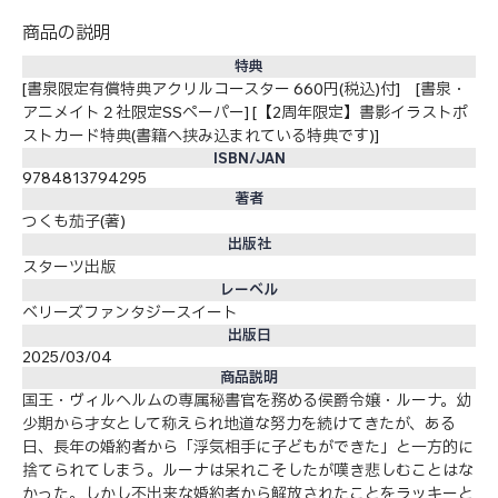
商品の説明
特典
[書泉限定有償特典アクリルコースター 660円(税込)付] [書泉・
アニメイト２社限定SSペーパー] [【2周年限定】書影イラストポ
ストカード特典(書籍へ挟み込まれている特典です)]
ISBN/JAN
9784813794295
著者
つくも茄子(著)
出版社
スターツ出版
レーベル
ベリーズファンタジースイート
出版日
2025/03/04
商品説明
国王・ヴィルヘルムの専属秘書官を務める侯爵令嬢・ルーナ。幼
少期から才女として称えられ地道な努力を続けてきたが、ある
日、長年の婚約者から「浮気相手に子どもができた」と一方的に
捨てられてしまう。ルーナは呆れこそしたが嘆き悲しむことはな
かった。しかし不出来な婚約者から解放されたことをラッキーと