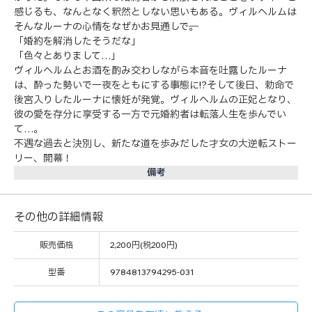
感じるも、なんとなく釈然としない思いもある。ヴィルヘルムは
そんなルーナの心情をなぜかお見通しで──。
「婚約を解消したそうだな」
「色々とありまして…」
ヴィルヘルムとお酒を酌み交わしながら本音を吐露したルーナ
は、酔った勢いで一夜をともにする事態に!?そして後日、勅命で
後宮入りしたルーナに懐妊が発覚。ヴィルヘルムの正妃となり、
彼の愛を存分に享受する一方で元婚約者は転落人生を歩んでい
て…。
不遇な過去と決別し、新たな道を歩みだした才女の大逆転ストー
リー、開幕！
備考
その他の詳細情報
販売価格
2,200円(税200円)
型番
9784813794295-031