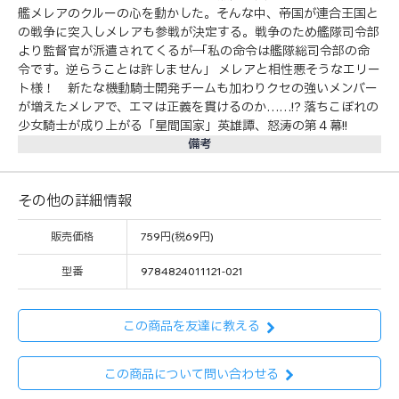
艦メレアのクルーの心を動かした。そんな中、帝国が連合王国と
の戦争に突入しメレアも参戦が決定する。戦争のため艦隊司令部
より監督官が派遣されてくるが── 「私の命令は艦隊総司令部の命
令です。逆らうことは許しません」 メレアと相性悪そうなエリー
ト様！ 新たな機動騎士開発チームも加わりクセの強いメンバー
が増えたメレアで、エマは正義を貫けるのか……!? 落ちこぼれの
少女騎士が成り上がる「星間国家」英雄譚、怒涛の第４幕!!
備考
その他の詳細情報
販売価格
759円(税69円)
型番
9784824011121-021
この商品を友達に教える
この商品について問い合わせる