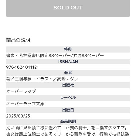
SOLD OUT
商品の説明
特典
書泉・芳林堂書店限定SSペーパー/共通SSペーパー
ISBN/JAN
9784824011121
著者
著／三嶋与夢 イラスト／高峰ナダレ
出版社
オーバーラップ
レーベル
オーバーラップ文庫
出版日
2025/03/25
商品説明
幼い頃に見た領主様に憧れて「正義の騎士」を目指す少女エマ。
彼女は最上位騎士であるマリーから薫陶を受け、行動で技術試験