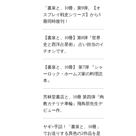
「書泉と、10冊」第9弾。【オ
スプレイ戦史シリーズ】から3
冊同時復刊！
【書泉と、10冊】第8弾『世界
史と西洋占星術』 占い担当のイ
チオシです。
【書泉と、10冊】 第7弾 『シャ
ーロック・ホームズ家の料理読
本』
芳林堂書店と、10冊 第四弾『殉
教カテリナ車輪』飛鳥部先生デ
ビュー作。
ヤギ×手話！「書泉と、10冊」
でお送りする異色の2作品を是