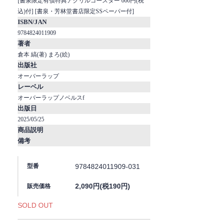
[書泉限定有償特典アクリルコースター 660円(税
込)付] [書泉・芳林堂書店限定SSペーパー付]
ISBN/JAN
9784824011909
著者
倉本 縞(著) まろ(絵)
出版社
オーバーラップ
レーベル
オーバーラップノベルスf
出版日
2025/05/25
商品説明
備考
9784824011909-031
型番
2,090円(税190円)
販売価格
SOLD OUT