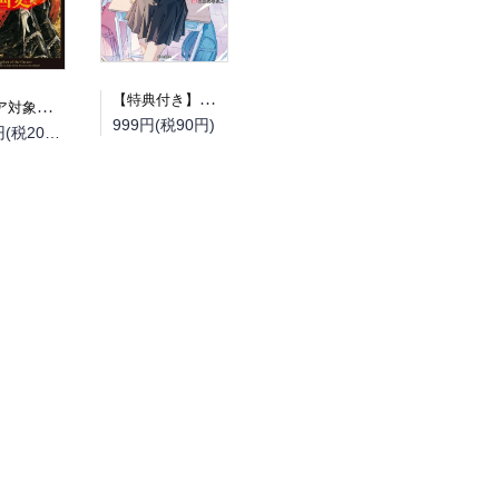
【特典付き】幼馴染同窓廻
（フェア対象商品）【予約】【特典付き】オルクセン王国史~野蛮なオークの国は、如何にして平和なエルフの国を焼き払うに至ったか~ 7 小冊子付き特装版（08/12頃発送予定）
999円(税90円)
2,200円(税200円)