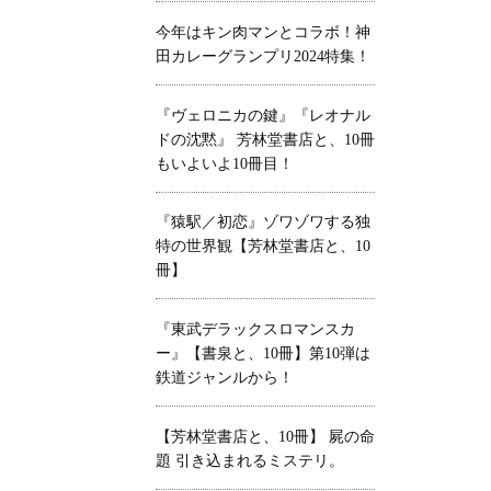
今年はキン肉マンとコラボ！神
田カレーグランプリ2024特集！
『ヴェロニカの鍵』『レオナル
ドの沈黙』 芳林堂書店と、10冊
もいよいよ10冊目！
『猿駅／初恋』ゾワゾワする独
特の世界観【芳林堂書店と、10
冊】
『東武デラックスロマンスカ
ー』【書泉と、10冊】第10弾は
鉄道ジャンルから！
【芳林堂書店と、10冊】 屍の命
題 引き込まれるミステリ。