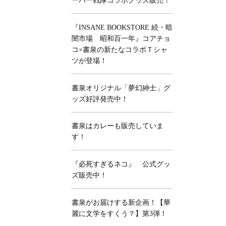
ーパー戦隊コラボグッズ販売！
『INSANE BOOKSTORE 続・暗
闇市場 昭和百一年』コアチョ
コ×書泉の新たなコラボＴシャ
ツが登場！
書泉オリジナル「夢幻紳士」グ
ッズ好評発売中！
書泉はカレーも販売していま
す！
『必死すぎるネコ』 公式グッ
ズ販売中！
書泉がお届けする新企画！【華
麗に文学をすくう？】第3弾！