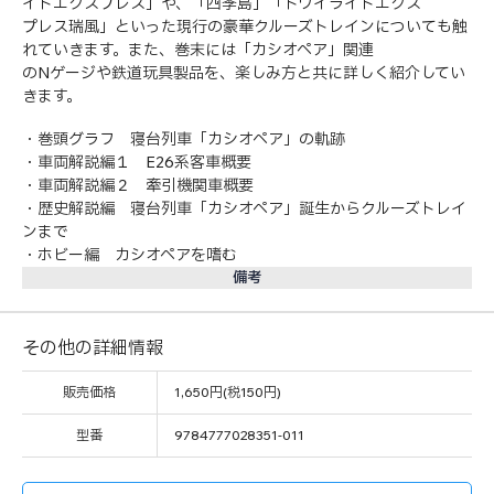
イトエクスプレス」や、「四季島」「トワイライトエクス
プレス瑞風」といった現行の豪華クルーズトレインについても触
れていきます。また、巻末には「カシオペア」関連
のNゲージや鉄道玩具製品を、楽しみ方と共に詳しく紹介してい
きます。
・巻頭グラフ 寝台列車「カシオペア」の軌跡
・車両解説編１ E26系客車概要
・車両解説編２ 牽引機関車概要
・歴史解説編 寝台列車「カシオペア」誕生からクルーズトレイ
ンまで
・ホビー編 カシオペアを嗜む
備考
その他の詳細情報
販売価格
1,650円(税150円)
型番
9784777028351-011