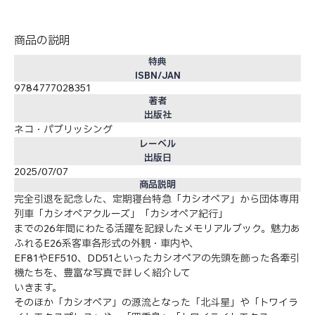
商品の説明
特典
ISBN/JAN
9784777028351
著者
出版社
ネコ・パブリッシング
レーベル
出版日
2025/07/07
商品説明
完全引退を記念した、定期寝台特急「カシオペア」から団体専用
列車「カシオペアクルーズ」「カシオペア紀行」
までの26年間にわたる活躍を記録したメモリアルブック。魅力あ
ふれるE26系客車各形式の外観・車内や、
EF81やEF510、DD51といったカシオペアの先頭を飾った各牽引
機たちを、豊富な写真で詳しく紹介して
いきます。
そのほか「カシオペア」の源流となった「北斗星」や「トワイラ