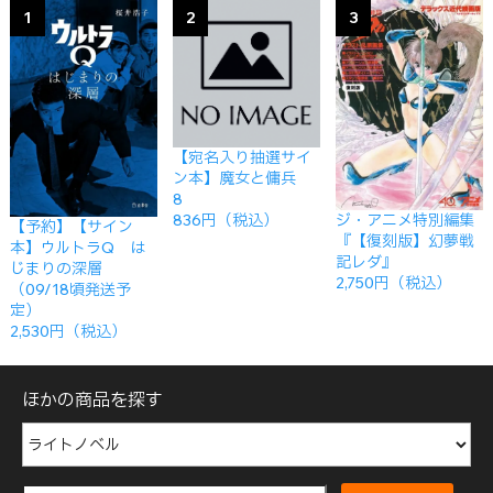
1
2
3
【宛名入り抽選サイ
ン本】魔女と傭兵
8
ジ・アニメ特別編集
836円（税込）
【予約】【サイン
『【復刻版】幻夢戦
本】ウルトラQ は
記レダ』
じまりの深層
2,750円（税込）
（09/18頃発送予
定）
2,530円（税込）
ほかの商品を探す