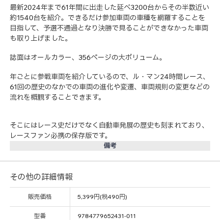
最新2024年まで61年間に出走した延べ3200台からその半数近い
約1540台を紹介。できるだけ参加車両の車種を網羅することを
目指して、予選不通過となり決勝で見ることができなかった車両
も取り上げました。
誌面はオールカラー、356ページの大ボリューム。
年ごとに参戦車両を紹介しているので、ル・マン24時間レース、
61回の歴史のなかでの車両の進化や変遷、車両規則の変更などの
流れを概観することできます。
そこにはレース史だけでなく自動車発展の歴史も刻まれており、
レースファン必携の保存版です。
備考
その他の詳細情報
販売価格
5,399円(税490円)
型番
9784779652431-011