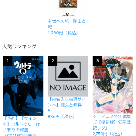
中世への旅 騎士と
城
1,980円（税込）
人気ランキング
1
2
3
【宛名入り抽選サイ
ン本】魔女と傭兵
8
ジ・アニメ特別編集
836円（税込）
【予約】【サイン
『【復刻版】幻夢戦
本】ウルトラQ は
記レダ』
じまりの深層
2,750円（税込）
（09/18頃発送予