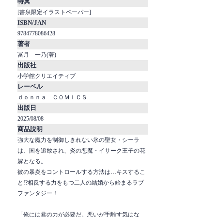
特典
[書泉限定イラストペーパー]
ISBN/JAN
9784778086428
著者
冨月 一乃(著)
出版社
小学館クリエイティブ
レーベル
ｄｏｎｎａ ＣＯＭＩＣＳ
出版日
2025/08/08
商品説明
強大な魔力を制御しきれない氷の聖女・シーラ
は、国を追放され、炎の悪魔・イサーク王子の花
嫁となる。
彼の暴炎をコントロールする方法は…キスするこ
と!?相反する力をもつ二人の結婚から始まるラブ
ファンタジー！
「俺には君の力が必要だ。悪いが手離す気はな