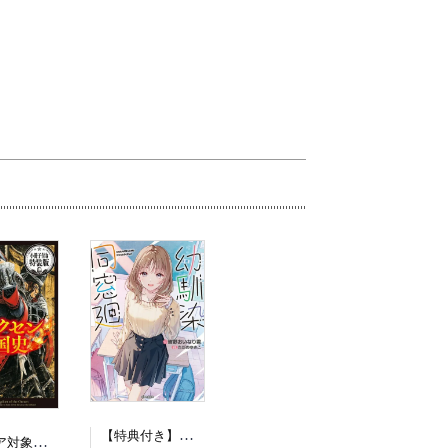
【特典付き】幼馴染同窓廻
（フェア対象商品）【予約】【特典付き】オルクセン王国史~野蛮なオークの国は、如何にして平和なエルフの国を焼き払うに至ったか~ 7 小冊子付き特装版（08/12頃発送予定）