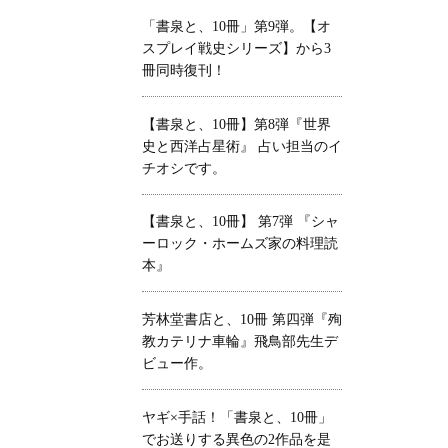
「書泉と、10冊」第9弾。【オ
スプレイ戦史シリーズ】から3
冊同時復刊！
【書泉と、10冊】第8弾『世界
史と西洋占星術』 占い担当のイ
チオシです。
【書泉と、10冊】 第7弾 『シャ
ーロック・ホームズ家の料理読
本』
芳林堂書店と、10冊 第四弾『殉
教カテリナ車輪』飛鳥部先生デ
ビュー作。
ヤギ×手話！「書泉と、10冊」
でお送りする異色の2作品を是