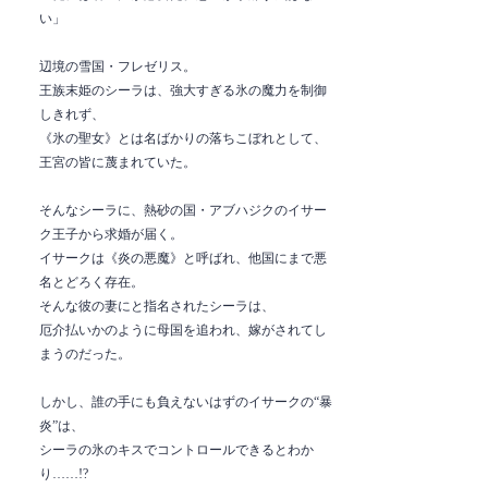
い」
辺境の雪国・フレゼリス。
王族末姫のシーラは、強大すぎる氷の魔力を制御
しきれず、
《氷の聖女》とは名ばかりの落ちこぼれとして、
王宮の皆に蔑まれていた。
そんなシーラに、熱砂の国・アブハジクのイサー
ク王子から求婚が届く。
イサークは《炎の悪魔》と呼ばれ、他国にまで悪
名とどろく存在。
そんな彼の妻にと指名されたシーラは、
厄介払いかのように母国を追われ、嫁がされてし
まうのだった。
しかし、誰の手にも負えないはずのイサークの“暴
炎”は、
シーラの氷のキスでコントロールできるとわか
り……!?