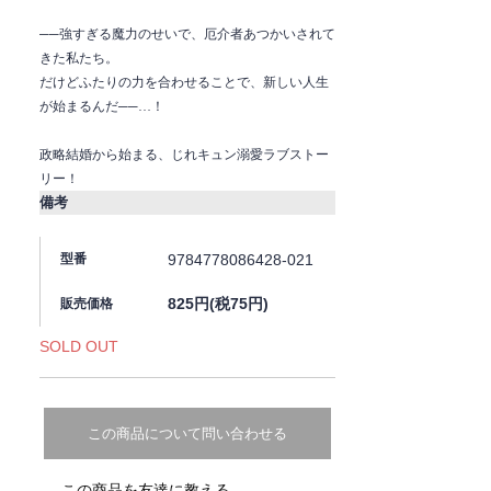
──強すぎる魔力のせいで、厄介者あつかいされて
きた私たち。
だけどふたりの力を合わせることで、新しい人生
が始まるんだ──…！
政略結婚から始まる、じれキュン溺愛ラブストー
リー！
備考
9784778086428-021
型番
825円(税75円)
販売価格
SOLD OUT
この商品について問い合わせる
この商品を友達に教える