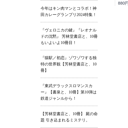
880
今年はキン肉マンとコラボ！神
田カレーグランプリ2024特集！
『ヴェロニカの鍵』『レオナル
ドの沈黙』 芳林堂書店と、10冊
もいよいよ10冊目！
『猿駅／初恋』ゾワゾワする独
特の世界観【芳林堂書店と、10
冊】
『東武デラックスロマンスカ
ー』【書泉と、10冊】第10弾は
鉄道ジャンルから！
【芳林堂書店と、10冊】 屍の命
題 引き込まれるミステリ。