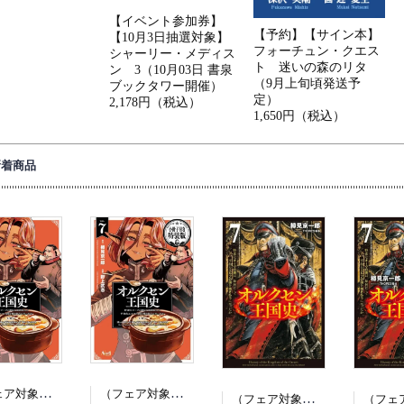
【イベント参加券】
【予約】【サイン本】
【10月3日抽選対象】
フォーチュン・クエス
シャーリー・メディス
ト 迷いの森のリタ
ン 3（10月03日 書泉
（9月上旬頃発送予
ブックタワー開催）
定）
2,178円（税込）
1,650円（税込）
新着商品
（フェア対象商品）【予約】【特典付き】オルクセン王国史~野蛮なオークの国は、如何にして平和なエルフの国を焼き払うに至ったか~ 7（08/25頃発送予定）
（フェア対象商品）【予約】【特典付き】オルクセン王国史~野蛮なオークの国は、如何にして平和なエルフの国を焼き払うに至ったか~ 7 小冊子付き特装版（08/25頃発送予定）
（フェア対象商品）【予約】【特典付き】オルクセン王国史~野蛮なオークの国は、如何にして平和なエルフの国を焼き払うに至ったか~ 7（08/12頃発送予定）