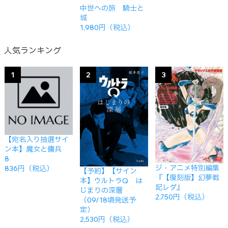
中世への旅 騎士と
城
1,980円（税込）
人気ランキング
1
2
3
【宛名入り抽選サイ
ン本】魔女と傭兵
8
ジ・アニメ特別編集
836円（税込）
【予約】【サイン
『【復刻版】幻夢戦
本】ウルトラQ は
記レダ』
じまりの深層
2,750円（税込）
（09/18頃発送予
定）
2,530円（税込）