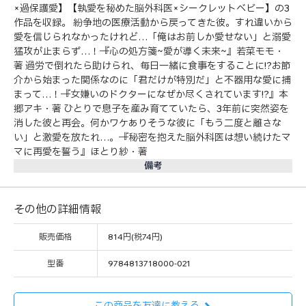
×過保護愛】【執愛を秘めた脳外科医×シークレットベビー】の3
作品を収録。 紛争地の医療活動から戻ってきた彼。すれ違いから
愛を信じられなかったけれど…「俺はお前しか愛せない」と溺愛
猛攻が止まらず…！──『心の処方箋~愛が導く未来~』若菜モモ・
著 過労で倒れたら助けられ、毎日一緒に食事をすることに!?お節
介から始まった関係なのに「君だけが特別だ」と不器用な愛に捕
まって…！──『女嫌いのドクターになぜか尽くされています!?』本
郷アキ・著 ひとりで息子を産み育てていたら、3年前に突然姿を
消した彼と再会。何かワケありそうな彼に「もう二度と離さな
い」と激愛を放たれ…。──『秘密を抱えた脳外科医は想い続けたマ
マに再愛を誓う』ほとり紗・著
備考
その他の詳細情報
販売価格
814円(税74円)
型番
9784813718000-021
この商品を友達に教える