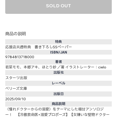
SOLD OUT
商品の説明
特典
応援店共通特典 書き下ろしSSペーパー
ISBN/JAN
9784813718000
著者
若菜モモ、本郷アキ、ほとり紗 ／著 イラストレーター：cielo
出版社
スターツ出版
レーベル
ベリーズ文庫
出版日
2025/09/10
商品説明
〈憧れドクターからの溺愛〉をテーマにした極甘アンソロジ
ー！ 【冷徹救命医×溺愛プロポーズ】【女嫌いな堅物ドクター