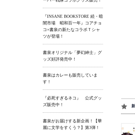
ーパー戦隊コラボグッズ販売！
『INSANE BOOKSTORE 続・暗
闇市場 昭和百一年』コアチョ
コ×書泉の新たなコラボＴシャ
ツが登場！
書泉オリジナル「夢幻紳士」グ
ッズ好評発売中！
書泉はカレーも販売していま
す！
『必死すぎるネコ』 公式グッ
ズ販売中！
書泉がお届けする新企画！【華
麗に文学をすくう？】第3弾！