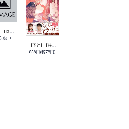
【予約】【特典付き】とある町でおきた百の怪異について 上（08/19頃発送予定）
1,210円(税110円)
【予約】【特典付き】ドライな同期の溺愛癖 4（08/18頃発送予定）
858円(税78円)