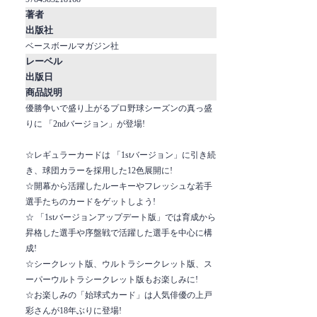
著者
出版社
ベースボールマガジン社
レーベル
出版日
商品説明
優勝争いで盛り上がるプロ野球シーズンの真っ盛
りに 「2ndバージョン」が登場!
☆レギュラーカードは 「1stバージョン」に引き続
き、球団カラーを採用した12色展開に!
☆開幕から活躍したルーキーやフレッシュな若手
選手たちのカードをゲットしよう!
☆ 「1stバージョンアップデート版」では育成から
昇格した選手や序盤戦で活躍した選手を中心に構
成!
☆シークレット版、ウルトラシークレット版、ス
ーパーウルトラシークレット版もお楽しみに!
☆お楽しみの「始球式カード」は人気俳優の上戸
彩さんが18年ぶりに登場!