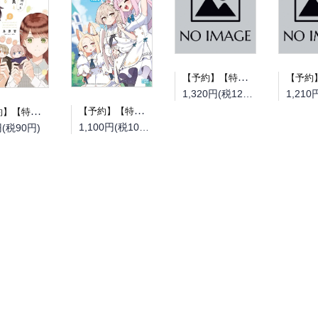
【予約】【特典付き】とある町でおきた百の怪異について 下（08/19頃発送予定）
1,320円(税120円)
【予約】【特典付き】ブルーアーカイブ公式4コマ ぶるーあーかいぶっ！ 2（08/25頃発送予定）
【予約】【特典付き】空気が「読める」新入社員と無愛想な先輩 8（08/25頃発送予定）
1,100円(税100円)
円(税90円)