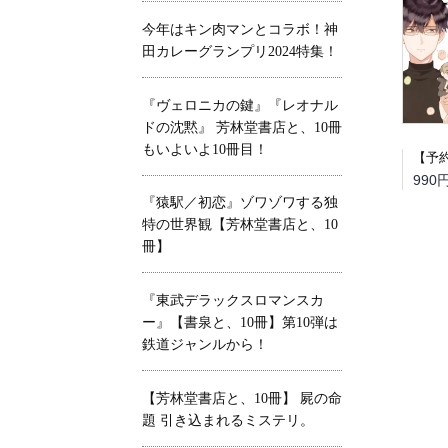
今年はキン肉マンとコラボ！神
田カレーグランプリ2024特集！
『ヴェロニカの鍵』『レオナル
ドの沈黙』 芳林堂書店と、10冊
もいよいよ10冊目！
990
『猿駅／初恋』ゾワゾワする独
特の世界観【芳林堂書店と、10
冊】
『東武デラックスロマンスカ
ー』【書泉と、10冊】第10弾は
鉄道ジャンルから！
【芳林堂書店と、10冊】 屍の命
題 引き込まれるミステリ。