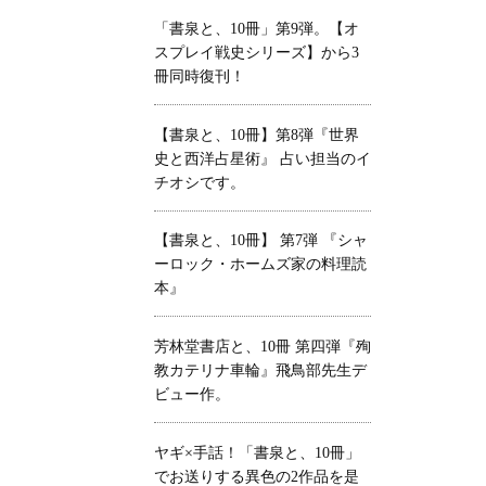
「書泉と、10冊」第9弾。【オ
スプレイ戦史シリーズ】から3
冊同時復刊！
【書泉と、10冊】第8弾『世界
史と西洋占星術』 占い担当のイ
チオシです。
【書泉と、10冊】 第7弾 『シャ
ーロック・ホームズ家の料理読
本』
芳林堂書店と、10冊 第四弾『殉
教カテリナ車輪』飛鳥部先生デ
ビュー作。
ヤギ×手話！「書泉と、10冊」
でお送りする異色の2作品を是