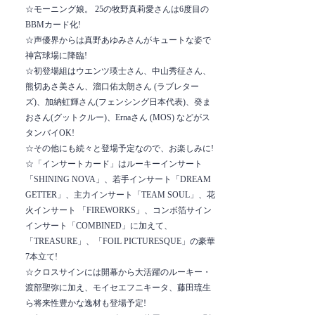
☆モーニング娘。 25の牧野真莉愛さんは6度目の
BBMカード化!
☆声優界からは真野あゆみさんがキュートな姿で
神宮球場に降臨!
☆初登場組はウエンツ瑛士さん、中山秀征さん、
熊切あさ美さん、溜口佑太朗さん (ラブレター
ズ)、加納虹輝さん(フェンシング日本代表)、癸ま
おさん(グットクルー)、Ernaさん (MOS) などがス
タンバイOK!
☆その他にも続々と登場予定なので、お楽しみに!
☆「インサートカード」はルーキーインサート
「SHINING NOVA」、若手インサート「DREAM
GETTER」、主力インサート「TEAM SOUL」、花
火インサート 「FIREWORKS」、コンボ箔サイン
インサート「COMBINED」に加えて、
「TREASURE」、「FOIL PICTURESQUE」の豪華
7本立て!
☆クロスサインには開幕から大活躍のルーキー・
渡部聖弥に加え、モイセエフニキータ、藤田琉生
ら将来性豊かな逸材も登場予定!