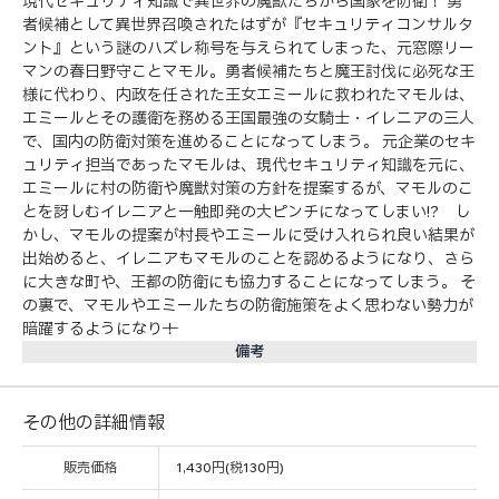
現代セキュリティ知識で異世界の魔獣たちから国家を防衛！ 勇
者候補として異世界召喚されたはずが『セキュリティコンサルタ
ント』という謎のハズレ称号を与えられてしまった、元窓際リー
マンの春日野守ことマモル。勇者候補たちと魔王討伐に必死な王
様に代わり、内政を任された王女エミールに救われたマモルは、
エミールとその護衛を務める王国最強の女騎士・イレニアの三人
で、国内の防衛対策を進めることになってしまう。 元企業のセキ
ュリティ担当であったマモルは、現代セキュリティ知識を元に、
エミールに村の防衛や魔獣対策の方針を提案するが、マモルのこ
とを訝しむイレニアと一触即発の大ピンチになってしまい!? し
かし、マモルの提案が村長やエミールに受け入れられ良い結果が
出始めると、イレニアもマモルのことを認めるようになり、さら
に大きな町や、王都の防衛にも協力することになってしまう。 そ
の裏で、マモルやエミールたちの防衛施策をよく思わない勢力が
暗躍するようになり──！
備考
その他の詳細情報
販売価格
1,430円(税130円)