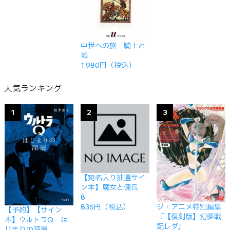
中世への旅 騎士と
城
1,980円（税込）
人気ランキング
1
2
3
【宛名入り抽選サイ
ン本】魔女と傭兵
8
ジ・アニメ特別編集
836円（税込）
【予約】【サイン
『【復刻版】幻夢戦
本】ウルトラQ は
記レダ』
じまりの深層