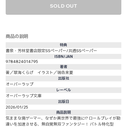
SOLD OUT
商品の説明
特典
書泉・芳林堂書店限定SSペーパー/共通SSペーパー
ISBN/JAN
9784824014795
著者
著／翠海くらげ イラスト／瑞色来夏
出版社
オーバーラップ
レーベル
オーバーラップ文庫
出版日
2026/01/25
商品説明
気ままな廃ゲーマー、なぜか異世界で最強に!? ロールプレイが勘
違いを加速させる、無自覚無双ファンタジー！ バトル特化型