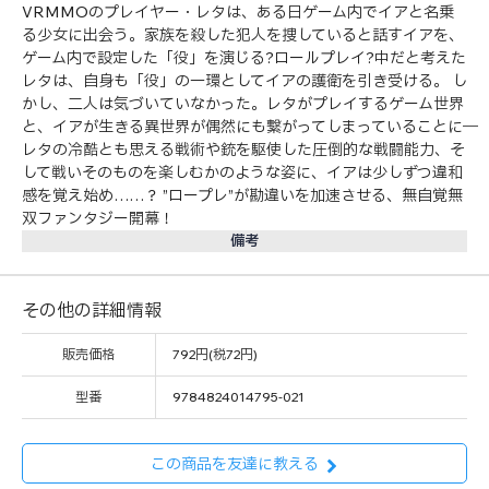
VRMMOのプレイヤー・レタは、ある日ゲーム内でイアと名乗
る少女に出会う。家族を殺した犯人を捜していると話すイアを、
ゲーム内で設定した「役」を演じる?ロールプレイ?中だと考えた
レタは、自身も「役」の一環としてイアの護衛を引き受ける。 し
かし、二人は気づいていなかった。レタがプレイするゲーム世界
と、イアが生きる異世界が偶然にも繋がってしまっていることに──
レタの冷酷とも思える戦術や銃を駆使した圧倒的な戦闘能力、そ
して戦いそのものを楽しむかのような姿に、イアは少しずつ違和
感を覚え始め……？ ”ロープレ”が勘違いを加速させる、無自覚無
双ファンタジー開幕！
備考
その他の詳細情報
販売価格
792円(税72円)
型番
9784824014795-021
この商品を友達に教える