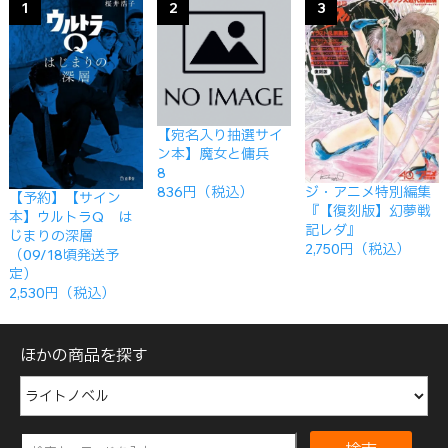
1
2
3
【宛名入り抽選サイ
ン本】魔女と傭兵
8
ジ・アニメ特別編集
836円（税込）
【予約】【サイン
『【復刻版】幻夢戦
本】ウルトラQ は
記レダ』
じまりの深層
2,750円（税込）
（09/18頃発送予
定）
2,530円（税込）
ほかの商品を探す