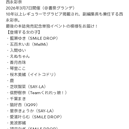
西永彩奈
2026年3月7日開催（＠書泉グランデ）
10年以上レギュラーでグラビア掲載され、副編集長も兼任する西
永彩奈。
最後の本誌発売記念単独イベントの模様をお届け！
【登場する女の子】
・藍瀬ゆき（SMiLE DROP）
・五百木いお（MelMi）
・入間ゆい
・えぬちゃん
・香月杏珠
・琴里ここ
・桜木美緒（イイトコドリ）
・鹿
・芝咲智菜（SAY-LA）
・信野樹奈（Teamくれれっ娘！）
・千葉まき
・猫好杏（IQ99）
・星奈きょうか（SAY-LA）
・愛渚叶らむ（SMiLE DROP）
・美波那緒
・望月なぎ（SMiLE DROP）