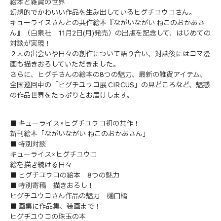
絵本と雑貨の世界
幻想的でかわいい作品を生み出しているヒグチユウコさん。
キューライスさんとの共作絵本『ながいながい ねこのおかあさ
ん』（白泉社 11月2日(月)発売）の出版を記念して、はじめての
対談が実現！
２人の出会いや日々の創作について語り合い、対談後にはコマ漫
画も描きおろしていただきました。
さらに、ヒグチさんの絵本の8つの魅力、最新の雑貨アイテム、
全国巡回中の「ヒグチユウコ展 CIRCUS」の見どころなど、魅惑
の作品世界をたっぷりとお届けします。
■ キューライス×ヒグチユウコ初の共作！
新刊絵本「ながいながい ねこのおかあさん」
■ 特別対談
キューライス×ヒグチユウコ
絵を描き続ける日々
■ ヒグチユウコの絵本 8つの魅力
■ 特別寄稿 描きおろし！
ヒグチユウコさん作品の魅力 樋口橘
■ 画集に作品集、装画まで！
ヒグチユウコの珠玉の本