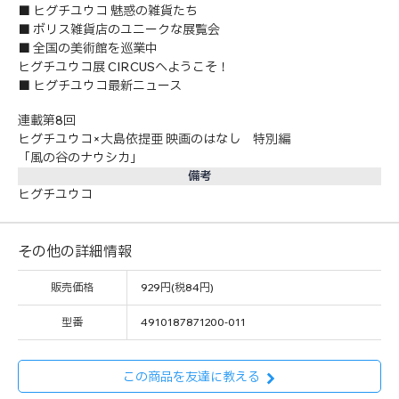
■ ヒグチユウコ 魅惑の雑貨たち
■ ボリス雑貨店のユニークな展覧会
■ 全国の美術館を巡業中
ヒグチユウコ展 CIRCUSへようこそ！
■ ヒグチユウコ最新ニュース
連載第8回
ヒグチユウコ×大島依提亜 映画のはなし 特別編
「風の谷のナウシカ」
備考
ヒグチユウコ
その他の詳細情報
販売価格
929円(税84円)
型番
4910187871200-011
この商品を友達に教える