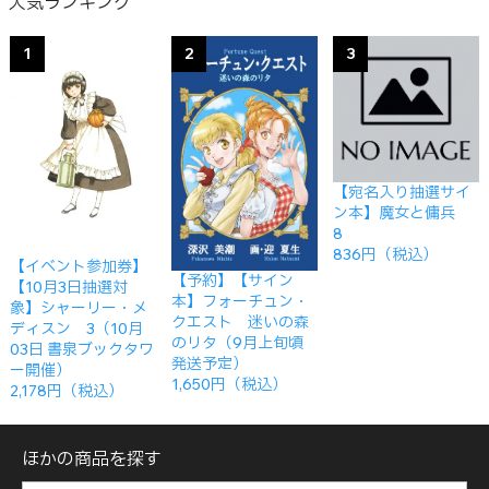
人気ランキング
1
2
3
【宛名入り抽選サイ
ン本】魔女と傭兵
8
836円（税込）
【イベント参加券】
【予約】【サイン
【10月3日抽選対
本】フォーチュン・
象】シャーリー・メ
クエスト 迷いの森
ディスン 3（10月
のリタ（9月上旬頃
03日 書泉ブックタワ
発送予定）
ー開催）
1,650円（税込）
2,178円（税込）
ほかの商品を探す