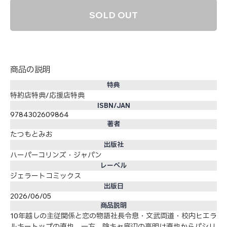
SOLD OUT
商品の説明
特典
特約店特典/応援店特典
ISBN/JAN
9784302609864
著者
たつもとみお
出版社
ハーパーコリンズ・ジャパン
レーベル
ジェラートコミックス
出版日
2026/06/05
商品説明
10年越しの主従関係と恋の物語社長令息・文武両道・校内ヒエラ
ルキートップの直也。一方、陰キャ底辺の高明は直也からパシリ