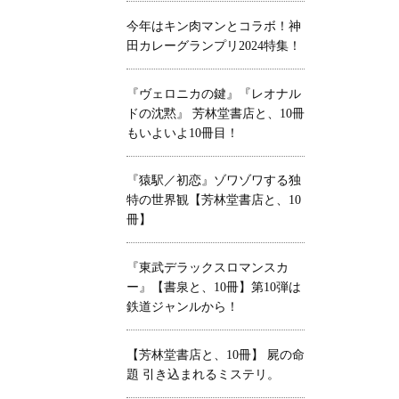
今年はキン肉マンとコラボ！神
田カレーグランプリ2024特集！
『ヴェロニカの鍵』『レオナル
ドの沈黙』 芳林堂書店と、10冊
もいよいよ10冊目！
『猿駅／初恋』ゾワゾワする独
特の世界観【芳林堂書店と、10
冊】
『東武デラックスロマンスカ
ー』【書泉と、10冊】第10弾は
鉄道ジャンルから！
【芳林堂書店と、10冊】 屍の命
題 引き込まれるミステリ。