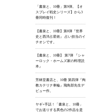
「書泉と、10冊」第9弾。【オ
スプレイ戦史シリーズ】から3
冊同時復刊！
【書泉と、10冊】第8弾『世界
史と西洋占星術』 占い担当のイ
チオシです。
【書泉と、10冊】 第7弾 『シャ
ーロック・ホームズ家の料理読
本』
芳林堂書店と、10冊 第四弾『殉
教カテリナ車輪』飛鳥部先生デ
ビュー作。
ヤギ×手話！「書泉と、10冊」
でお送りする異色の2作品を是