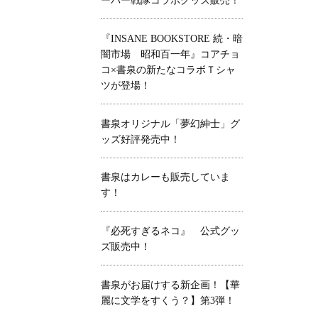
ーパー戦隊コラボグッズ販売！
『INSANE BOOKSTORE 続・暗
闇市場 昭和百一年』コアチョ
コ×書泉の新たなコラボＴシャ
ツが登場！
書泉オリジナル「夢幻紳士」グ
ッズ好評発売中！
書泉はカレーも販売していま
す！
『必死すぎるネコ』 公式グッ
ズ販売中！
書泉がお届けする新企画！【華
麗に文学をすくう？】第3弾！