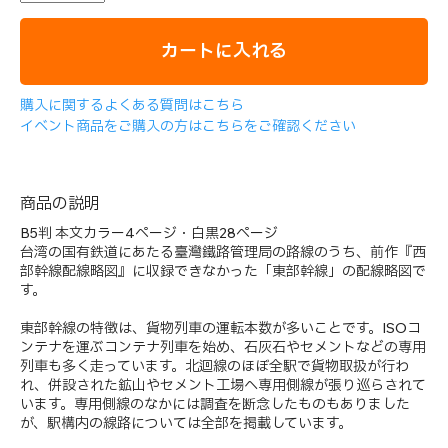
カートに入れる
購入に関するよくある質問はこちら
イベント商品をご購入の方はこちらをご確認ください
商品の説明
B5判 本文カラー4ページ・白黒28ページ
台湾の国有鉄道にあたる臺灣鐵路管理局の路線のうち、前作『西
部幹線配線略図』に収録できなかった「東部幹線」の配線略図で
す。
東部幹線の特徴は、貨物列車の運転本数が多いことです。ISOコ
ンテナを運ぶコンテナ列車を始め、石灰石やセメントなどの専用
列車も多く走っています。北迴線のほぼ全駅で貨物取扱が行わ
れ、併設された鉱山やセメント工場へ専用側線が張り巡らされて
います。専用側線のなかには調査を断念したものもありました
が、駅構内の線路については全部を掲載しています。