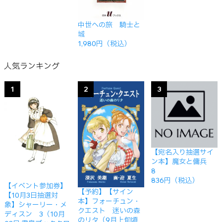
中世への旅 騎士と
城
1,980円（税込）
人気ランキング
1
2
3
【宛名入り抽選サイ
ン本】魔女と傭兵
8
836円（税込）
【イベント参加券】
【予約】【サイン
【10月3日抽選対
本】フォーチュン・
象】シャーリー・メ
クエスト 迷いの森
ディスン 3（10月
のリタ（9月上旬頃