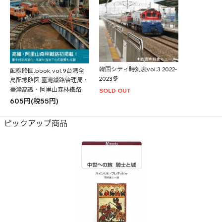
韓国シティ時刻表vol.3 2022-
配線略図.book vol.9台湾全
2023冬
島配線略図 臺灣鐵路管理局・
臺灣高鐵・阿里山森林鐵路
SOLD OUT
605円(税55円)
ピックアップ商品