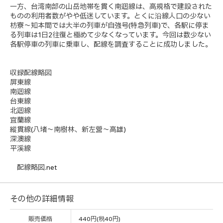
一方、台湾南部の山岳地帯を貫く南迴線は、高規格で建設された
ものの利用者数がやや低迷しています。とくに沿線人口の少ない
枋寮～知本間では大半の列車が自強号(特急列車)で、各駅に停ま
る列車は1日2往復と極めて少なくなっています。今回は数少ない
各駅停車の列車に乗車し、配線を調査することに成功しました。
収録配線略図
屏東線
南迴線
台東線
北迴線
宜蘭線
縱貫線(八堵～南樹林、新左營～高雄)
深澳線
平溪線
配線略図.net
その他の詳細情報
販売価格
440円(税40円)