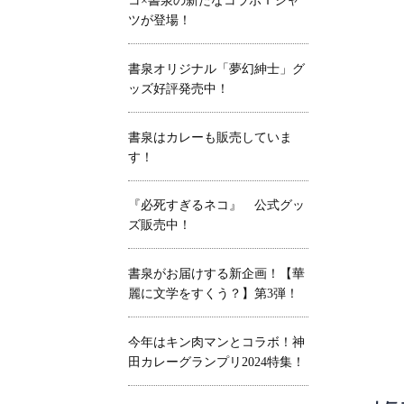
コ×書泉の新たなコラボＴシャ
ツが登場！
書泉オリジナル「夢幻紳士」グ
ッズ好評発売中！
書泉はカレーも販売していま
す！
『必死すぎるネコ』 公式グッ
ズ販売中！
書泉がお届けする新企画！【華
麗に文学をすくう？】第3弾！
今年はキン肉マンとコラボ！神
田カレーグランプリ2024特集！