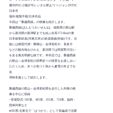
層/MPEG-2/無許可レンタル禁止/リージョン2NTSC
日本市
場向/複製不能/日本作品
今回は『磐越西線』の映像を紹介します。
磐越西線(ばんえつさいせん)は、福島県の郡山駅
から新潟県の新津駅までを結ぶ全長175.6kmの東
日本旅客鉄道(JR東日本)の鉄道路線(幹線)です。沿
線には猪苗代湖・磐梯山・会津若松や、喜多方
などの観光地をひかえ、新潟県では阿賀野川沿い
を走る風光明媚な線です。本作品では、磐越西線
の郡山～会津若松の四季折々の情景をお楽しみい
ただくため、木々が色づく秋から豪雪の冬までを
会
津秋冬篇として紹介します。
磐越西線の郡山～会津若松間を走行した列車の映
像を中心に収録
<登場型式>583系、485系、455系、719系、臨時・
団体列車など
●583系:北東北で「はつかり」として長編成で活躍