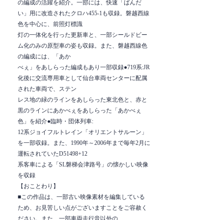
の編成の活躍を紹介。一部には、快速「ばんだ
い」用に改造されたクロハ455-1も収録。磐越西線
色を中心に、前照灯標識
灯の一体化を行った更新車と、一部シールドビー
ム化のみの原型車の姿も収録。また、磐越西線色
の編成には、「あか
べぇ」をあしらった編成もあり一部収録●719系:JR
化後に交流専用車として仙台車両センターに配属
された車両で、ステン
レス地の緑のラインをあしらった東北色と、赤と
黒のラインにあかべぇをあしらった「あかべぇ
色」を紹介●臨時・団体列車:
12系ジョイフルトレイン「オリエントサルーン」
を一部収録。また、1990年～2006年まで毎年2月に
運転されていたD51498+12
系客車による「SL磐梯会津路号」の懐かしい映像
を収録
【おことわり】
■この作品は、一部古い映像素材を編集している
ため、お見苦しい点がございますことをご容赦く
ださい。また、一部車両走行音以外の