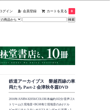
ログイン
会員登録
カートを見る
0
鉄道アーカイブス 磐越西線の車
両たち Part-2 会津秋冬篇DVD
2016年/ANRW-82056/COLOR/本編約102分/音声:2ス
トリーム(1.現地音+BGM有/2.現地音のみ)/ドル
ビーデジタルステレオ/4:3スタンダード/片面・1