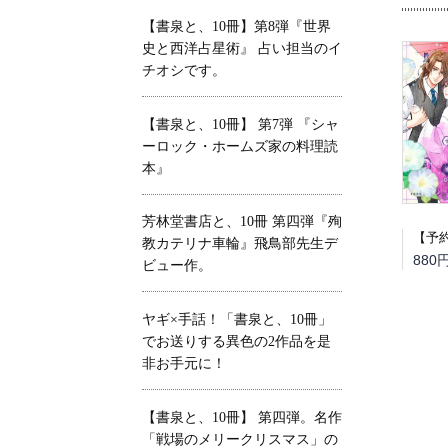
【書泉と、10冊】第8弾『世界
史と西洋占星術』 占い担当のイ
チオシです。
【書泉と、10冊】 第7弾 『シャ
ーロック・ホームズ家の料理読
本』
芳林堂書店と、10冊 第四弾『殉
教カテリナ車輪』飛鳥部先生デ
880
ビュー作。
ヤギ×手話！「書泉と、10冊」
でお送りする異色の2作品を是
非お手元に！
【書泉と、10冊】 第四弾。名作
「戦場のメリークリスマス」の