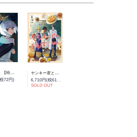
【予約】【特典付き】占い師には花騎士の恋心が見えています 6（08/12頃発送予定）
ヤンキー君と科学ごはん 全巻セット（1巻~9巻）
(税72円)
6,710円(税610円)
SOLD OUT