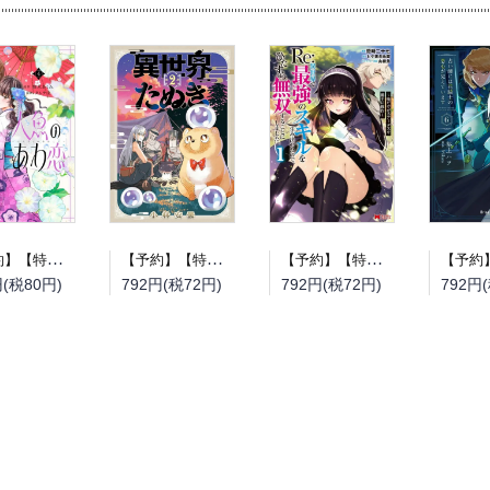
【予約】【特典付き】人魚のあわ恋 4（08/12頃発送予定）
【予約】【特典付き】異世界たぬき 2（08/12頃発送予定）
【予約】【特典付き】Re:異世界で最強のスキルを生み出せたので、ひたすら無双することにしました。~俺だけがステータスを勝手に操作~ 1（08/12頃発送予定）
円(税80円)
792円(税72円)
792円(税72円)
792円