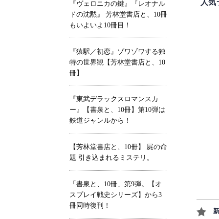
人気
『ヴェロニカの鍵』『レオナル
ドの沈黙』 芳林堂書店と、10冊
もいよいよ10冊目！
『猿駅／初恋』ゾワゾワする独
特の世界観【芳林堂書店と、10
冊】
『東武デラックスロマンスカ
ー』【書泉と、10冊】第10弾は
鉄道ジャンルから！
【芳林堂書店と、10冊】 屍の命
題 引き込まれるミステリ。
「書泉と、10冊」第9弾。【オ
スプレイ戦史シリーズ】から3
冊同時復刊！