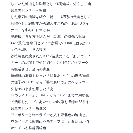
していた編成を波動用として6両編成に短くし、仙
台車両センターへ転属
した車両の活躍を紹介。特に、485系の代走として
活躍をした2007年から2008年ころの「あいづライ
ナー」を中心に仙台と会
津若松・喜多方を結んだ「白虎」の映像も収録
●485系:仙台車両センター所属で2006年にはあかべ
ぇ色を纏い、その後国
鉄特急色に戻されたA1A2編成による「あいづライ
ナー」の活躍を中心に紹介。2001年にJNRマーク
も復活させ、当時の青森
運転所の車両を使った「特急あいづ」の復活運転
の様子や2003年から「特急あいづ」のヘッドマー
クをそのまま使用した「あ
いづライナー」、1993年から2002年まで専用塗色
で活躍した「ビバあいづ」の映像も収録●455系:仙
台車両センター所属の
アイボリーと緑のラインが入る東北色の編成と、
赤をベースに磐梯山をモチーフにした白い山が描
かれている磐越西線色