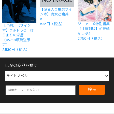
【宛名入り抽選サイ
ン本】魔女と傭兵
8
ジ・アニメ特別編集
836円（税込）
【予約】【サイン
『【復刻版】幻夢戦
本】ウルトラQ は
記レダ』
じまりの深層
2,750円（税込）
（09/18頃発送予
定）
2,530円（税込）
ほかの商品を探す
検索