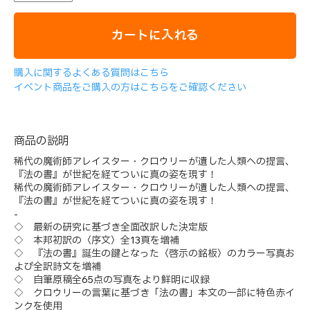
カートに入れる
購入に関するよくある質問はこちら
イベント商品をご購入の方はこちらをご確認ください
商品の説明
稀代の魔術師アレイスター・クロウリーが遺した人類への提言、
『法の書』が世紀を経てついに真の姿を現す！
稀代の魔術師アレイスター・クロウリーが遺した人類への提言、
『法の書』が世紀を経てついに真の姿を現す！
-
◇ 最新の研究に基づき全面改訳した決定版
◇ 本邦初訳の〈序文〉全13頁を増補
◇ 『法の書』誕生の鍵となった〈啓示の銘板〉のカラー写真お
よび全訳詩文を増補
◇ 自筆原稿全65点の写真をより鮮明に収録
◇ クロウリーの言葉に基づき「法の書」本文の一部に特色赤イ
ンクを使用