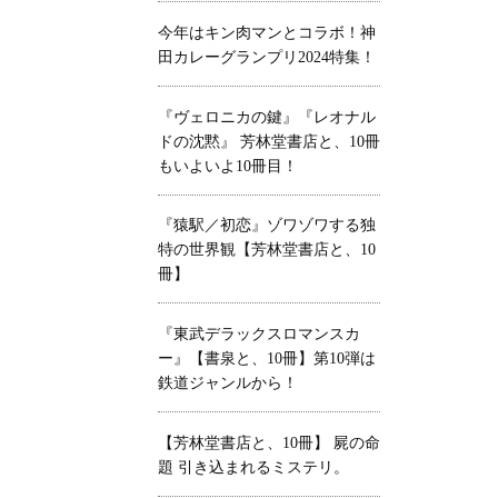
今年はキン肉マンとコラボ！神
田カレーグランプリ2024特集！
『ヴェロニカの鍵』『レオナル
ドの沈黙』 芳林堂書店と、10冊
もいよいよ10冊目！
『猿駅／初恋』ゾワゾワする独
特の世界観【芳林堂書店と、10
冊】
『東武デラックスロマンスカ
ー』【書泉と、10冊】第10弾は
鉄道ジャンルから！
【芳林堂書店と、10冊】 屍の命
題 引き込まれるミステリ。