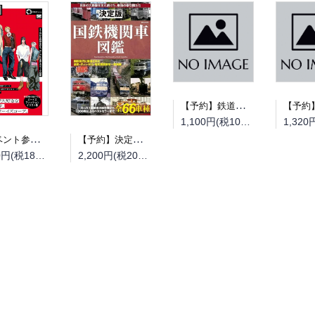
【予約】鉄道模型趣味2026年9月号（08/20頃発送予定）
1,100円(税100円)
【イベント参加券】【抽選】『everywear』（翔泳社）刊行記念TSUMOI先生 サイン会（09月12日 書泉ブックタワー開催）
【予約】決定版 国鉄機関車図鑑（08/18頃発送予定）
1,980円(税180円)
2,200円(税200円)