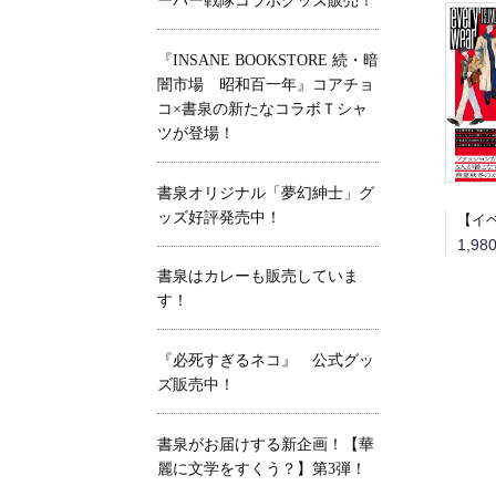
ーパー戦隊コラボグッズ販売！
『INSANE BOOKSTORE 続・暗
闇市場 昭和百一年』コアチョ
コ×書泉の新たなコラボＴシャ
ツが登場！
書泉オリジナル「夢幻紳士」グ
ッズ好評発売中！
書泉はカレーも販売していま
す！
『必死すぎるネコ』 公式グッ
ズ販売中！
書泉がお届けする新企画！【華
麗に文学をすくう？】第3弾！