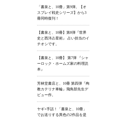
「書泉と、10冊」第9弾。【オ
スプレイ戦史シリーズ】から3
冊同時復刊！
【書泉と、10冊】第8弾『世界
史と西洋占星術』 占い担当のイ
チオシです。
【書泉と、10冊】 第7弾 『シャ
ーロック・ホームズ家の料理読
本』
芳林堂書店と、10冊 第四弾『殉
教カテリナ車輪』飛鳥部先生デ
ビュー作。
ヤギ×手話！「書泉と、10冊」
でお送りする異色の2作品を是