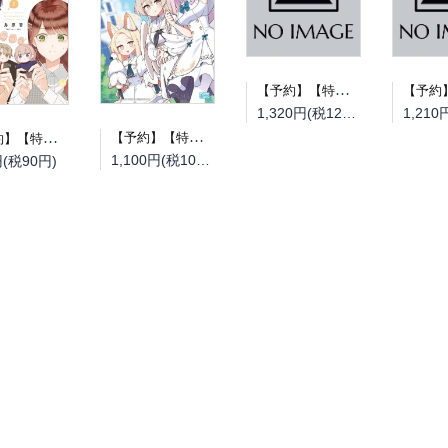
【予約】【特典付き】とある町でおきた百の怪異について 下（08/19頃発送予定）
1,320円(税120円)
【予約】【特典付き】ブルーアーカイブ公式4コマ ぶるーあーかいぶっ！ 2（08/25頃発送予定）
【予約】【特典付き】空気が「読める」新入社員と無愛想な先輩 8（08/25頃発送予定）
1,100円(税100円)
円(税90円)