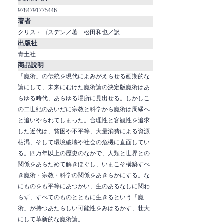
9784791775446
著者
クリス・ゴスデン／著 松田和也／訳
出版社
青土社
商品説明
「魔術」の伝統を現代によみがえらせる画期的な
論にして、未来にむけた魔術論の決定版魔術はあ
らゆる時代、あらゆる場所に見出せる。しかしこ
の二世紀のあいだに宗教と科学から魔術は周縁へ
と追いやられてしまった。合理性と客観性を追求
した近代は、貧困や不平等、大量消費による資源
枯渇、そして環境破壊や社会の危機に直面してい
る。四万年以上の歴史のなかで、人類と世界との
関係をあらためて解きほぐし、いまこそ構築すべ
き魔術・宗教・科学の関係をあきらかにする。な
にものをも平等にあつかい、生のあるなしに関わ
らず、すべてのものとともに生きるという「魔
術」が持つあたらしい可能性をみはるかす、壮大
にして革新的な魔術論。