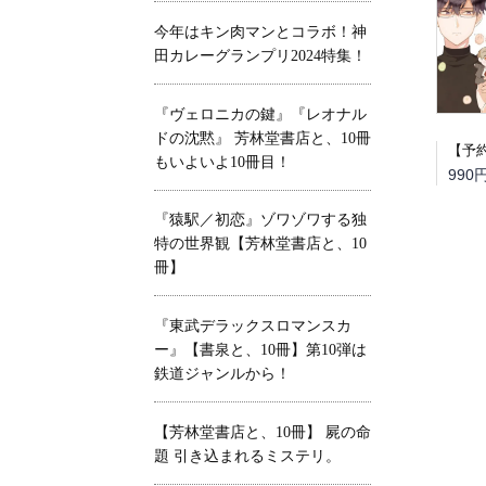
今年はキン肉マンとコラボ！神
田カレーグランプリ2024特集！
『ヴェロニカの鍵』『レオナル
ドの沈黙』 芳林堂書店と、10冊
もいよいよ10冊目！
990
『猿駅／初恋』ゾワゾワする独
特の世界観【芳林堂書店と、10
冊】
『東武デラックスロマンスカ
ー』【書泉と、10冊】第10弾は
鉄道ジャンルから！
【芳林堂書店と、10冊】 屍の命
題 引き込まれるミステリ。