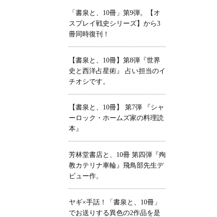
「書泉と、10冊」第9弾。【オ
スプレイ戦史シリーズ】から3
冊同時復刊！
【書泉と、10冊】第8弾『世界
史と西洋占星術』 占い担当のイ
チオシです。
【書泉と、10冊】 第7弾 『シャ
ーロック・ホームズ家の料理読
本』
芳林堂書店と、10冊 第四弾『殉
教カテリナ車輪』飛鳥部先生デ
ビュー作。
ヤギ×手話！「書泉と、10冊」
でお送りする異色の2作品を是