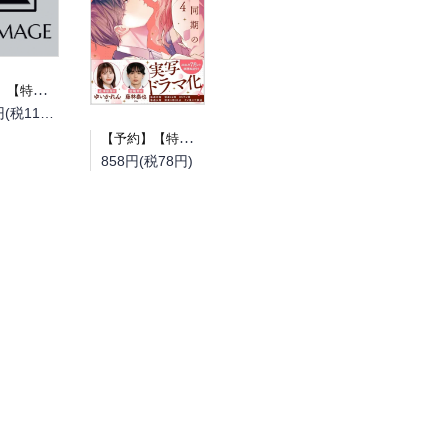
【予約】【特典付き】とある町でおきた百の怪異について 上（08/19頃発送予定）
1,210円(税110円)
【予約】【特典付き】ドライな同期の溺愛癖 4（08/18頃発送予定）
858円(税78円)