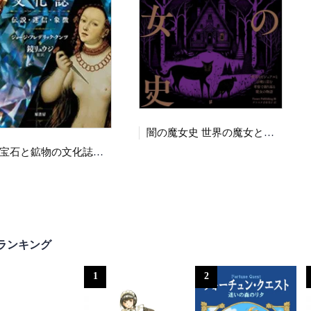
闇の魔女史 世界の魔女と魔女裁判の全貌
図説 宝石と鉱物の文化誌 伝説・迷信・象徴 （新装版）
ランキング
1
2