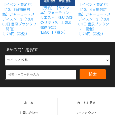
【イベント参加券】
【イベント参加券】
【予約】【サイン
【10月3日抽選対
【10月4日抽選対
本】フォーチュン・
象】シャーリー・メ
象】シャーリー・メ
クエスト 迷いの森
ディスン 3（10月
ディスン 3（10月
のリタ（9月上旬頃
03日 書泉ブックタワ
04日 書泉ブックタ
発送予定）
ー開催）
ワー開催）
1,650円（税込）
2,178円（税込）
2,178円（税込）
ほかの商品を探す
検索
ホーム
カートを見る
お問い合わせ
マイアカウント