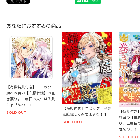
あなたにおすすめの商品
【有償特典付き】コミック
嫌われ者の【白豚令嬢】の巻
き戻り。二度目の人生は失敗
しませんわ！ 1
【特典付き】コミック 華麗
【特典付き
SOLD OUT
に離縁してみせますわ！ 1
れ者の【白
SOLD OUT
り。二度目
せんわ！ 1
SOLD OUT