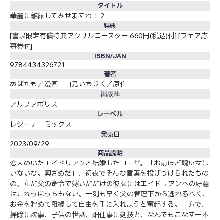
タイトル
華麗に離縁してみせますわ！ 2
特典
[書泉限定有償特典アクリルコースター 660円(税込)付] [フェア応
募券付]
ISBN/JAN
9784434326721
著者
あばたも／漫画 白乃いちじく／原作
出版社
アルファポリス
レーベル
レジーナコミックス
発売日
2023/09/29
商品説明
恋人のいたエイドリアンと結婚したローザ。「お前ほど醜い女は
いないな。興ざめだ」、初夜でそんな言葉を投げつけられたもの
の、ただ父の命令で嫁いだだけの彼女にはエイドリアンへの好意
はこれっぽっちもない。一刻も早く父の管理下から逃れるべく、
お金を貯めて離縁して自由を手に入れようと奮起する。一方で、
掃除に炊事、子供の世話、畑仕事に剣技と、なんでもこなす一本