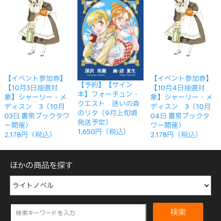
【イベント参加券】
【イベント参加券】
【予約】【サイン
【10月3日抽選対
【10月4日抽選対
本】フォーチュン・
象】シャーリー・メ
象】シャーリー・メ
クエスト 迷いの森
ディスン 3（10月
ディスン 3（10月
のリタ（9月上旬頃
03日 書泉ブックタワ
04日 書泉ブックタ
発送予定）
ー開催）
ワー開催）
1,650円（税込）
2,178円（税込）
2,178円（税込）
ほかの商品を探す
検索