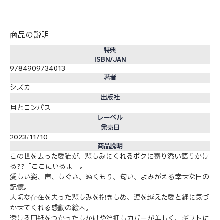
商品の説明
特典
ISBN/JAN
9784909734013
著者
シズカ
出版社
月とコンパス
レーベル
発売日
2023/11/10
商品説明
この世を去った愛猫が、悲しみにくれるボクに寄り添い語りかけ
る??「ここにいるよ」。
愛しい姿、声、しぐさ、ぬくもり、匂い、よみがえる幸せな日の
記憶。
大切な存在を失った悲しみを抱きしめ、涙を越えた愛と絆に気づ
かせてくれる感動の絵本。
透ける用紙をつかったしかけや箔押しカバーが美しく、ギフトに