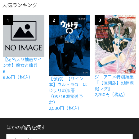
人気ランキング
1
2
3
【宛名入り抽選サイ
ン本】魔女と傭兵
8
ジ・アニメ特別編集
836円（税込）
【予約】【サイン
『【復刻版】幻夢戦
本】ウルトラQ は
記レダ』
じまりの深層
2,750円（税込）
（09/18頃発送予
定）
2,530円（税込）
ほかの商品を探す