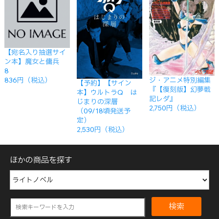
【宛名入り抽選サイ
ン本】魔女と傭兵
8
ジ・アニメ特別編集
836円（税込）
【予約】【サイン
『【復刻版】幻夢戦
本】ウルトラQ は
記レダ』
じまりの深層
2,750円（税込）
（09/18頃発送予
定）
2,530円（税込）
ほかの商品を探す
検索