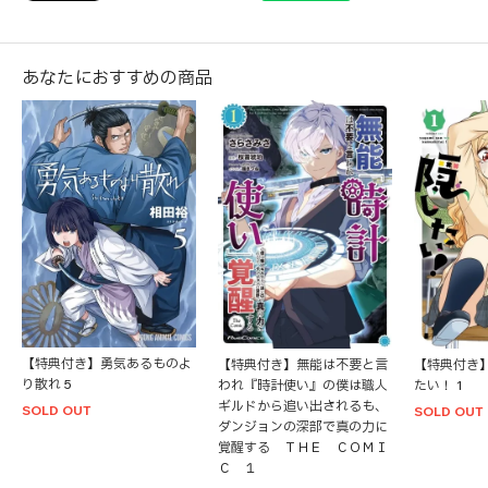
あなたにおすすめの商品
【特典付き】勇気あるものよ
【特典付き】無能は不要と言
【特典付き
り散れ 5
われ『時計使い』の僕は職人
たい！ 1
ギルドから追い出されるも、
SOLD OUT
SOLD OUT
ダンジョンの深部で真の力に
覚醒する ＴＨＥ ＣＯＭＩ
Ｃ １