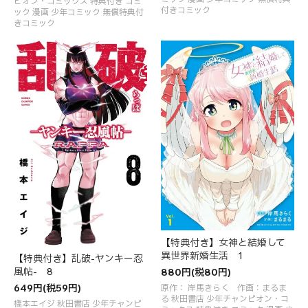
ピオン・コミックス 特典付き コミ
付きコミック
ック 漫画 少年コミック 無償特典付
きコミック
【特典付き】女神と結婚して
異世界新婚生活 1
【特典付き】乱破-ヤンキー忍
風帖- 8
880円(税80円)
649円(税59円)
原作： 岸馬きらく 作画：まるま
る 秋田書店 少年チャンピオン・コ
橋本エイジ 秋田書店 少年チャンピ