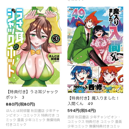
【特典付き】うさ耳ジャック
ポット 3
【特典付き】魔入りました！
入間くん 49
880円(税80円)
594円(税54円)
ほんとは阿修羅 秋田書店 少年チャ
ンピオン・コミックス 特典付き コ
西修 秋田書店 少年チャンピオン・
ミック 漫画 少年コミック 無償特典
コミックス 特典付き コミック 漫画
付きコミック
少年コミック 無償特典付きコミッ