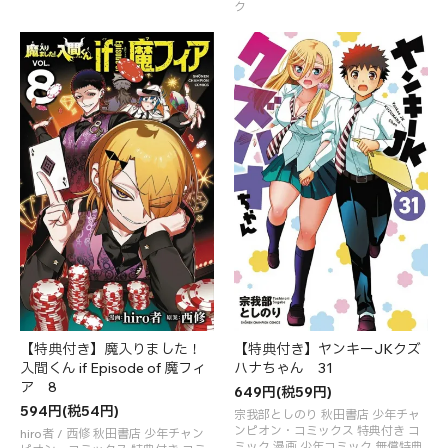
ク
【特典付き】魔入りました！
【特典付き】ヤンキーJKクズ
入間くん if Episode of 魔フィ
ハナちゃん 31
ア 8
649円(税59円)
594円(税54円)
宗我部としのり 秋田書店 少年チャ
ンピオン・コミックス 特典付き コ
hiro者 / 西修 秋田書店 少年チャン
ミック 漫画 少年コミック 無償特典