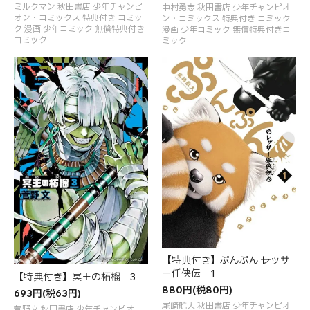
ミルクマン 秋田書店 少年チャンピ
中村勇志 秋田書店 少年チャンピオ
オン・コミックス 特典付き コミッ
ン・コミックス 特典付き コミック
ク 漫画 少年コミック 無償特典付き
漫画 少年コミック 無償特典付きコ
コミック
ミック
【特典付き】ぷんぷん ─レッサ
ー任侠伝─ 1
【特典付き】冥王の柘榴 3
880円(税80円)
693円(税63円)
尾崎航大 秋田書店 少年チャンピオ
菅野文 秋田書店 少年チャンピオ