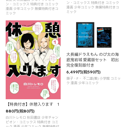
ン・コミックス 特典付き コミック
ン・コミックス 特典付き コミック
漫画 少年コミック 無償特典付きコ
漫画 少年コミック 無償特典付きコ
ミック
ミック
大長編ドラえもん のび太の海
底鬼岩城 愛蔵版セット 初出
完全復刻版付き
6,499円(税590円)
藤子・F・ 不二雄(著) 小学館 コミッ
ク 漫画 少年コミック
【特典付き】休憩入ります 1
880円(税80円)
白川トレモロ 秋田書店 少年チャン
ピオン・コミックス 特典付き コミ
ック 漫画 少年コミック 無償特典付