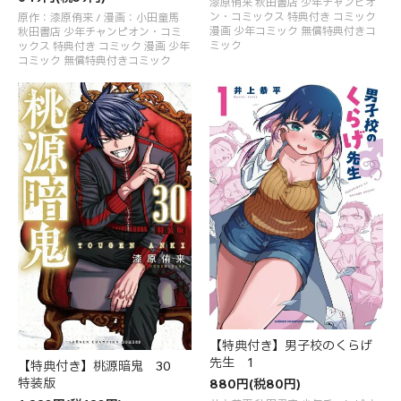
漆原侑来 秋田書店 少年チャンピオ
ン・コミックス 特典付き コミック
原作：漆原侑来 / 漫画：小田童馬
漫画 少年コミック 無償特典付きコ
秋田書店 少年チャンピオン・コミ
ミック
ックス 特典付き コミック 漫画 少年
コミック 無償特典付きコミック
【特典付き】男子校のくらげ
先生 1
【特典付き】桃源暗鬼 30
特装版
880円(税80円)