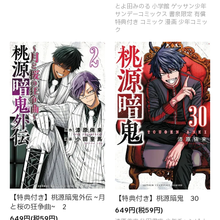
とよ田みのる 小学館 ゲッサン少年
サンデーコミックス 書泉限定 有償
特典付き コミック 漫画 少年コミッ
ク
【特典付き】桃源暗鬼外伝 ~月
【特典付き】桃源暗鬼 30
と桜の狂争曲~ 2
649円(税59円)
649円(税59円)