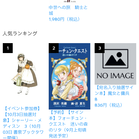
中世への旅 騎士と
城
1,980円（税込）
人気ランキング
1
2
3
【宛名入り抽選サイ
ン本】魔女と傭兵
8
836円（税込）
【イベント参加券】
【予約】【サイン
【10月3日抽選対
本】フォーチュン・
象】シャーリー・メ
クエスト 迷いの森
ディスン 3（10月
のリタ（9月上旬頃
03日 書泉ブックタワ
発送予定）
ー開催）