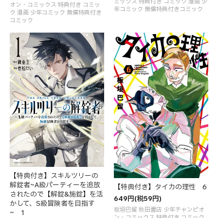
ミックス 特典付き コミック 漫画 少
オン・コミックス 特典付き コミッ
年コミック 無償特典付きコミック
ク 漫画 少年コミック 無償特典付き
コミック
【特典付き】スキルツリーの
解錠者~A級パーティーを追放
【特典付き】タイカの理性 6
されたので【解錠&施錠】を活
649円(税59円)
かして、S級冒険者を目指す
板垣巴留 秋田書店 少年チャンピオ
~ 1
ン・コミックス 特典付き コミック