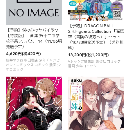
【予約】DRAGON BALL
【予約】僕の心のヤバイやつ
S.H.Figuarts Collection 「孫悟
【特装版】 画集 第十二中学
空〈冒険の彼方へ〉」セット
校卒業アルバム 14（11/06頃
（10/23頃発送予定）（送料無
発送予定）
料）
4,620円(税420円)
13,200円(税1,200円)
桜井のりお 秋田書店 少年チャンピ
Vジャンプ編集部 集英社 コミック
オン・コミックス コミック 漫画 少
漫画 少年コミック
年コミック