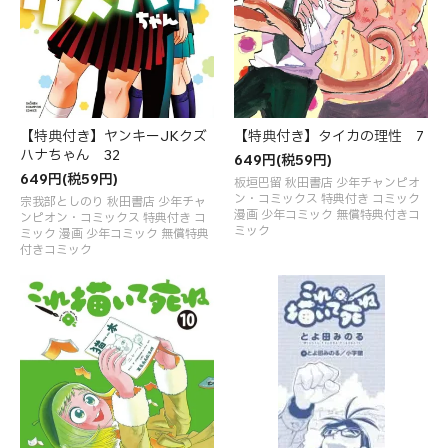
【特典付き】ヤンキーJKクズ
【特典付き】タイカの理性 7
ハナちゃん 32
649円(税59円)
649円(税59円)
板垣巴留 秋田書店 少年チャンピオ
ン・コミックス 特典付き コミック
宗我部としのり 秋田書店 少年チャ
漫画 少年コミック 無償特典付きコ
ンピオン・コミックス 特典付き コ
ミック
ミック 漫画 少年コミック 無償特典
付きコミック