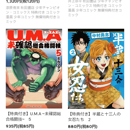
1,320円(税120円)
井上恭平 秋田書店 少年チャンピオ
ン・コミックス 特典付き コミック
漆原侑来 秋田書店 少年チャンピオ
漫画 少年コミック 無償特典付きコ
ン・コミックス 特典付き コミック
ミック
漫画 少年コミック 無償特典付きコ
ミック
【特典付き】U.M.A ~未確認総
【特典付き】半蔵と十三人の
合格闘技~ 5
女忍たち 2
935円(税85円)
880円(税80円)