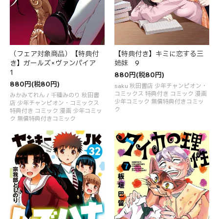
（フェア対象商品）【特典付
【特典付き】キミに恋する三
き】ガールズ×ヴァンパイア
姉妹 9
1
880円(税80円)
880円(税80円)
saku 秋田書店 少年チャンピオン・
コミックス 特典付き コミック 漫画
みかみてれん / 千種みのり 秋田書
少年コミック 無償特典付きコミッ
店 少年チャンピオン・コミックス
ク
特典付き コミック 漫画 少年コミッ
ク 無償特典付きコミック