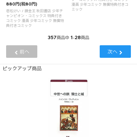
880円(税80円)
漫画 少年コミック 無償特典付きコ
ミック
壱松けい / 錬金王 秋田書店 少年チ
ャンピオン・コミックス 特典付き
コミック 漫画 少年コミック 無償特
典付きコミック
357
1
28
商品中
-
商品
前へ
次へ
ピックアップ商品