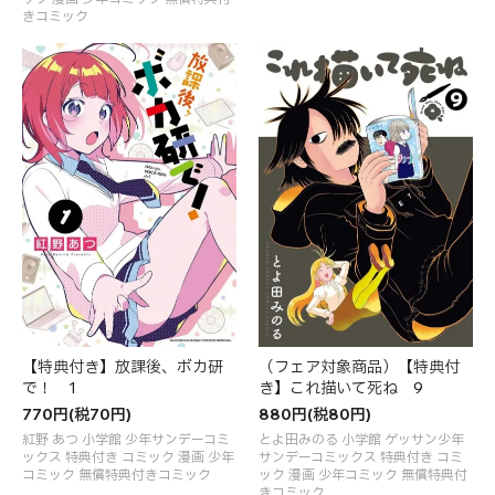
きコミック
【特典付き】放課後、ボカ研
（フェア対象商品）【特典付
で！ 1
き】これ描いて死ね 9
770円(税70円)
880円(税80円)
紅野 あつ 小学館 少年サンデーコミ
とよ田みのる 小学館 ゲッサン少年
ックス 特典付き コミック 漫画 少年
サンデーコミックス 特典付き コミ
コミック 無償特典付きコミック
ック 漫画 少年コミック 無償特典付
きコミック