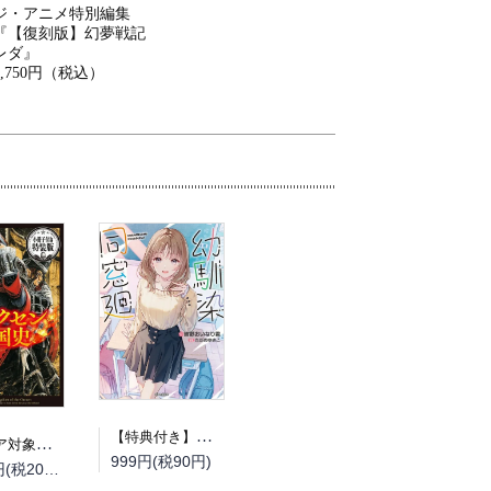
ジ・アニメ特別編集
『【復刻版】幻夢戦記
レダ』
2,750円（税込）
【特典付き】幼馴染同窓廻
（フェア対象商品）【予約】【特典付き】オルクセン王国史~野蛮なオークの国は、如何にして平和なエルフの国を焼き払うに至ったか~ 7 小冊子付き特装版（08/12頃発送予定）
999円(税90円)
2,200円(税200円)