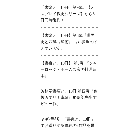
「書泉と、10冊」第9弾。【オ
スプレイ戦史シリーズ】から3
冊同時復刊！
【書泉と、10冊】第8弾『世界
史と西洋占星術』 占い担当のイ
チオシです。
【書泉と、10冊】 第7弾 『シャ
ーロック・ホームズ家の料理読
本』
芳林堂書店と、10冊 第四弾『殉
教カテリナ車輪』飛鳥部先生デ
ビュー作。
ヤギ×手話！「書泉と、10冊」
でお送りする異色の2作品を是