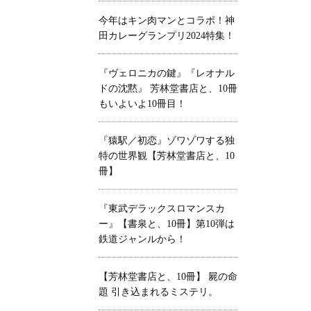
今年はキン肉マンとコラボ！神
田カレーグランプリ2024特集！
『ヴェロニカの鍵』『レオナル
ドの沈黙』 芳林堂書店と、10冊
もいよいよ10冊目！
『猿駅／初恋』ゾワゾワする独
特の世界観【芳林堂書店と、10
冊】
『東武デラックスロマンスカ
ー』【書泉と、10冊】第10弾は
鉄道ジャンルから！
【芳林堂書店と、10冊】 屍の命
題 引き込まれるミステリ。