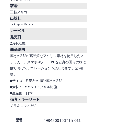
著者
工藤ノリコ
出版社
マリモクラフト
レーベル
発売日
2024/03/01
商品説明
厚さ約3.5?の高品質なアクリル素材を使用したス
テッカー。スマホやノートPCなど身の回りの物に
貼り付けてデコレーションを楽しめます。全5種
類。
■サイズ：約55?×約40?×厚さ約3.5?
■素材：PMMA（アクリル樹脂）
■生産国：日本
備考・キーワード
ノラネコぐんだん
4994209103715-011
型番