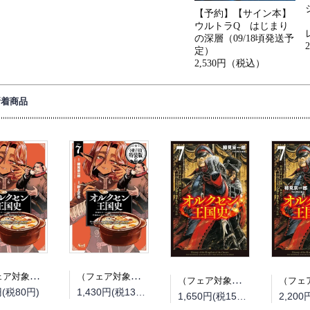
【予約】【サイン本】
ウルトラQ はじまり
の深層（09/18頃発送予
定）
2,530円（税込）
新着商品
（フェア対象商品）【予約】【特典付き】オルクセン王国史~野蛮なオークの国は、如何にして平和なエルフの国を焼き払うに至ったか~ 7（08/25頃発送予定）
（フェア対象商品）【予約】【特典付き】オルクセン王国史~野蛮なオークの国は、如何にして平和なエルフの国を焼き払うに至ったか~ 7 小冊子付き特装版（08/25頃発送予定）
（フェア対象商品）【予約】【特典付き】オルクセン王国史~野蛮なオークの国は、如何にして平和なエルフの国を焼き払うに至ったか~ 7（08/12頃発送予定）
円(税80円)
1,430円(税130円)
1,650円(税150円)