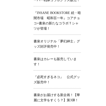
ーパー戦隊コラボグッズ販売！
『INSANE BOOKSTORE 続・暗
闇市場 昭和百一年』コアチョ
コ×書泉の新たなコラボＴシャ
ツが登場！
書泉オリジナル「夢幻紳士」グ
ッズ好評発売中！
書泉はカレーも販売していま
す！
『必死すぎるネコ』 公式グッ
ズ販売中！
書泉がお届けする新企画！【華
麗に文学をすくう？】第3弾！