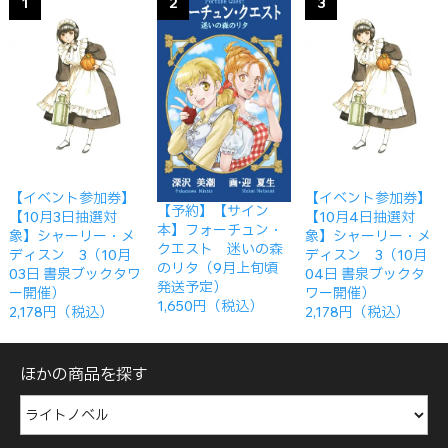
1
2
3
【イベント参加券】
【イベント参加券】
【予約】【サイン
【10月3日抽選対
【10月4日抽選対
本】フォーチュン・
象】シャーリー・メ
象】シャーリー・メ
クエスト 迷いの森
ディスン 3（10月
ディスン 3（10月
のリタ（9月上旬頃
03日 書泉ブックタワ
04日 書泉ブックタ
発送予定）
ー開催）
ワー開催）
1,650円（税込）
2,178円（税込）
2,178円（税込）
ほかの商品を探す